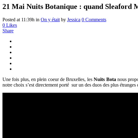
21 Mai
Nuits Botanique : quand Sleaford Mo
Posted at 11:39h
in
On y était
by
Jessica
0 Comments
0
Likes
Share
Une fois plus, en plein coeur de Bruxelles, les
Nuits Bota
nous propos
notre choix s’est directement porté sur un des duos des plus étranges 