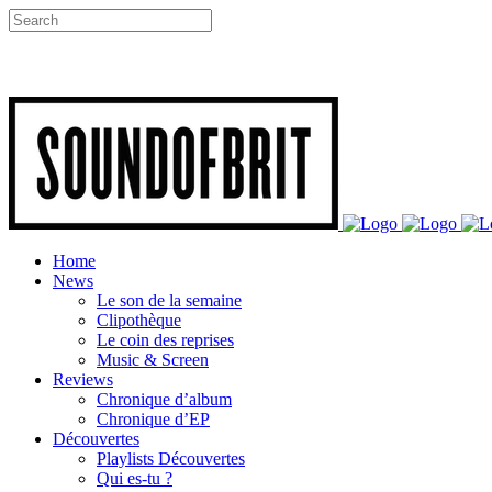
Home
News
Le son de la semaine
Clipothèque
Le coin des reprises
Music & Screen
Reviews
Chronique d’album
Chronique d’EP
Découvertes
Playlists Découvertes
Qui es-tu ?