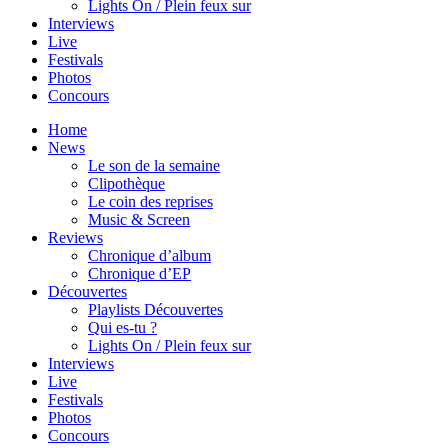
Lights On / Plein feux sur
Interviews
Live
Festivals
Photos
Concours
Home
News
Le son de la semaine
Clipothèque
Le coin des reprises
Music & Screen
Reviews
Chronique d’album
Chronique d’EP
Découvertes
Playlists Découvertes
Qui es-tu ?
Lights On / Plein feux sur
Interviews
Live
Festivals
Photos
Concours