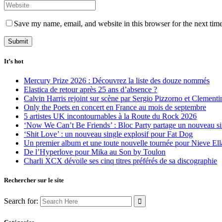
Save my name, email, and website in this browser for the next tim
It’s hot
Mercury Prize 2026 : Découvrez la liste des douze nommés
Elastica de retour après 25 ans d’absence ?
Calvin Harris rejoint sur scène par Sergio Pizzorno et Clement
Only the Poets en concert en France au mois de septembre
5 artistes UK incontournables à la Route du Rock 2026
‘Now We Can’t Be Friends’ : Bloc Party partage un nouveau sin
‘Shit Love’ : un nouveau single explosif pour Fat Dog
Un premier album et une toute nouvelle tournée pour Nieve Ell
De l’Hyperlove pour Mika au Son by Toulon
Charli XCX dévoile ses cinq titres préférés de sa discographie
Rechercher sur le site
Search for: