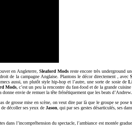
rouver en Angleterre,
Sleaford Mods
reste encore très underground une
droit de la campagne Anglaise. Plantons le décor directement , avec
cs aussi, un plutôt style hip-hop et l’autre, une sorte de sosie de
Li
ord Mods
, c’est un peu la rencontre du fast-food et de la grande cuisine
sa donne envie de remuer la tête frénétiquement que les beats d’Andrew.
pas de grosse mise en scène, on veut dire par là que le groupe se pose t
le de décoller ses yeux de
Jason
, qui par ses gestes désarticulés, ses da
tes dans l’incompréhension du spectacle, l’ambiance est montée graduell