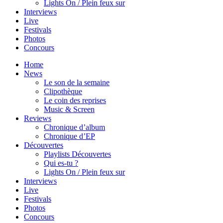
Lights On / Plein feux sur
Interviews
Live
Festivals
Photos
Concours
Home
News
Le son de la semaine
Clipothèque
Le coin des reprises
Music & Screen
Reviews
Chronique d’album
Chronique d’EP
Découvertes
Playlists Découvertes
Qui es-tu ?
Lights On / Plein feux sur
Interviews
Live
Festivals
Photos
Concours