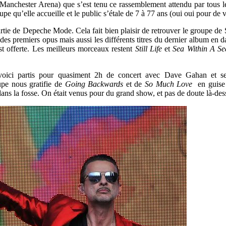
a Manchester Arena) que s’est tenu ce rassemblement attendu par tous les
e qu’elle accueille et le public s’étale de 7 à 77 ans (oui oui pour de v
rtie de Depeche Mode. Cela fait bien plaisir de retrouver le groupe de 
es premiers opus mais aussi les différents titres du dernier album en d
est offerte. Les meilleurs morceaux restent
Still Life
et
Sea Within A Se
us voici partis pour quasiment 2h de concert avec Dave Gahan et 
upe nous gratifie de
Going Backwards
et de
So Much Love
en guise 
ans la fosse. On était venus pour du grand show, et pas de doute là-des