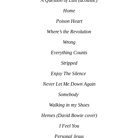
A Question of Lust (acoustic)
Home
Poison Heart
Where’s the Revolution
Wrong
Everything Counts
Stripped
Enjoy The Silence
Never Let Me Down Again
Somebody
Walking in my Shoes
Heroes (
David Bowie cover)
I Feel You
Personal Jesus