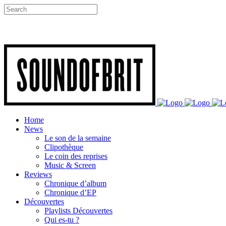
Home
News
Le son de la semaine
Clipothèque
Le coin des reprises
Music & Screen
Reviews
Chronique d’album
Chronique d’EP
Découvertes
Playlists Découvertes
Qui es-tu ?