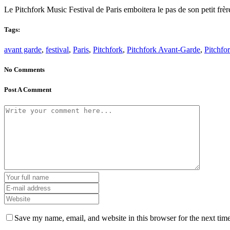
Le Pitchfork Music Festival de Paris emboitera le pas de son petit frè
Tags:
avant garde
,
festival
,
Paris
,
Pitchfork
,
Pitchfork Avant-Garde
,
Pitchfo
No Comments
Post A Comment
Save my name, email, and website in this browser for the next tim