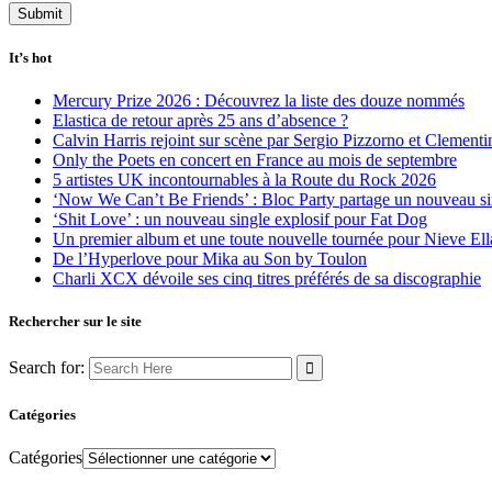
It’s hot
Mercury Prize 2026 : Découvrez la liste des douze nommés
Elastica de retour après 25 ans d’absence ?
Calvin Harris rejoint sur scène par Sergio Pizzorno et Clement
Only the Poets en concert en France au mois de septembre
5 artistes UK incontournables à la Route du Rock 2026
‘Now We Can’t Be Friends’ : Bloc Party partage un nouveau sin
‘Shit Love’ : un nouveau single explosif pour Fat Dog
Un premier album et une toute nouvelle tournée pour Nieve Ell
De l’Hyperlove pour Mika au Son by Toulon
Charli XCX dévoile ses cinq titres préférés de sa discographie
Rechercher sur le site
Search for:
Catégories
Catégories