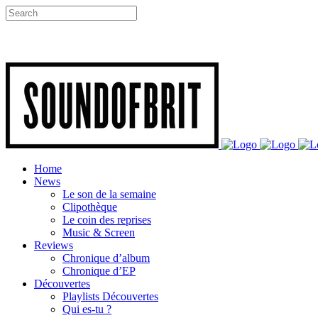
Home
News
Le son de la semaine
Clipothèque
Le coin des reprises
Music & Screen
Reviews
Chronique d’album
Chronique d’EP
Découvertes
Playlists Découvertes
Qui es-tu ?