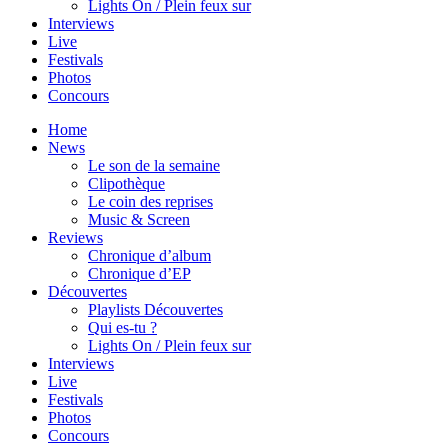
Lights On / Plein feux sur
Interviews
Live
Festivals
Photos
Concours
Home
News
Le son de la semaine
Clipothèque
Le coin des reprises
Music & Screen
Reviews
Chronique d’album
Chronique d’EP
Découvertes
Playlists Découvertes
Qui es-tu ?
Lights On / Plein feux sur
Interviews
Live
Festivals
Photos
Concours