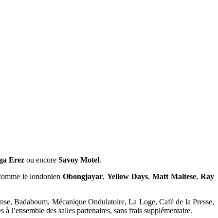
ga Erez
ou encore
Savoy Motel
.
es comme le londonien
Obongjayar
,
Yellow Days
,
Matt Maltese
,
Ray
 Danse, Badaboum, Mécanique Ondulatoire, La Loge, Café de la Presse,
 à l’ensemble des salles partenaires, sans frais supplémentaire.