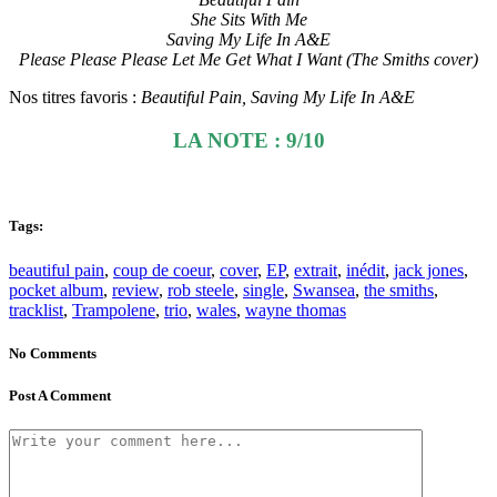
She Sits With Me
Saving My Life In A&E
Please Please Please Let Me Get What I Want (The Smiths cover)
Nos titres favoris :
Beautiful Pain, Saving My Life In A&E
LA NOTE : 9/10
Tags:
beautiful pain
,
coup de coeur
,
cover
,
EP
,
extrait
,
inédit
,
jack jones
,
pocket album
,
review
,
rob steele
,
single
,
Swansea
,
the smiths
,
tracklist
,
Trampolene
,
trio
,
wales
,
wayne thomas
No Comments
Post A Comment