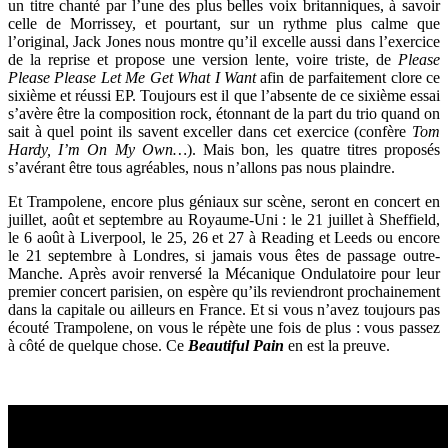
un titre chanté par l’une des plus belles voix britanniques, à savoir
celle de Morrissey, et pourtant, sur un rythme plus calme que
l’original, Jack Jones nous montre qu’il excelle aussi dans l’exercice
de la reprise et propose une version lente, voire triste, de
Please
Please Please Let Me Get What I Want
afin de parfaitement clore ce
sixième et réussi EP. Toujours est il que l’absente de ce sixième essai
s’avère être la composition rock, étonnant de la part du trio quand on
sait à quel point ils savent exceller dans cet exercice (confère
Tom
Hardy, I’m On My Own…
). Mais bon, les quatre titres proposés
s’avérant être tous agréables, nous n’allons pas nous plaindre.
Et Trampolene, encore plus géniaux sur scène, seront en concert en
juillet, août et septembre au Royaume-Uni : le 21 juillet à Sheffield,
le 6 août à Liverpool, le 25, 26 et 27 à Reading et Leeds ou encore
le 21 septembre à Londres, si jamais vous êtes de passage outre-
Manche. Après avoir renversé la Mécanique Ondulatoire pour leur
premier concert parisien, on espère qu’ils reviendront prochainement
dans la capitale ou ailleurs en France. Et si vous n’avez toujours pas
écouté Trampolene, on vous le répète une fois de plus : vous passez
à côté de quelque chose. Ce
Beautiful Pain
en est la preuve.