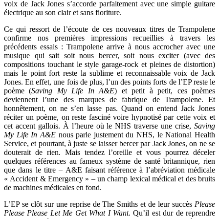
voix de Jack Jones s’accorde parfaitement avec une simple guitare
électrique au son clair et sans fioriture.
Ce qui ressort de l’écoute de ces nouveaux titres de Trampolene
confirme nos premières impressions recueillies à travers les
précédents essais : Trampolene arrive à nous accrocher avec une
musique qui sait soit nous bercer, soit nous exciter (avec des
compositions touchant le style garage-rock et pleines de distortion)
mais le point fort reste la sublime et reconnaissable voix de Jack
Jones. En effet, une fois de plus, l’un des points forts de l’EP reste le
poème (
Saving My Life In A&E
) et petit à petit, ces poèmes
deviennent l’une des marques de fabrique de Trampolene. Et
honnêtement, on ne s’en lasse pas. Quand on entend Jack Jones
réciter un poème, on reste fasciné voire hypnotisé par cette voix et
cet accent gallois. À l’heure où le NHS traverse une crise,
Saving
My Life In A&E
nous parle justement du NHS, le National Health
Service, et pourtant, à juste se laisser bercer par Jack Jones, on ne se
douterait de rien. Mais tendez l’oreille et vous pourrez déceler
quelques références au fameux système de santé britannique, rien
que dans le titre – A&E faisant référence à l’abréviation médicale
« Accident & Emergency » – un champ lexical médical et des bruits
de machines médicales en fond.
L’EP se clôt sur une reprise de The Smiths et de leur succès
Please
Please Please Let Me Get What I Want
. Qu’il est dur de reprendre