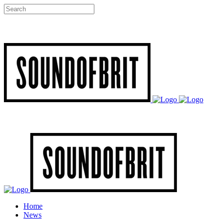
Home
News