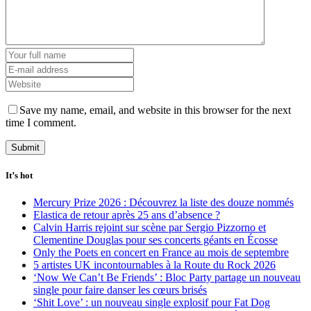
Save my name, email, and website in this browser for the next
time I comment.
It’s hot
Mercury Prize 2026 : Découvrez la liste des douze nommés
Elastica de retour après 25 ans d’absence ?
Calvin Harris rejoint sur scène par Sergio Pizzorno et
Clementine Douglas pour ses concerts géants en Écosse
Only the Poets en concert en France au mois de septembre
5 artistes UK incontournables à la Route du Rock 2026
‘Now We Can’t Be Friends’ : Bloc Party partage un nouveau
single pour faire danser les cœurs brisés
‘Shit Love’ : un nouveau single explosif pour Fat Dog