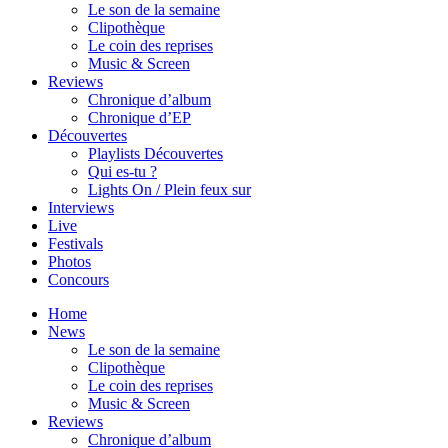
Le son de la semaine
Clipothèque
Le coin des reprises
Music & Screen
Reviews
Chronique d’album
Chronique d’EP
Découvertes
Playlists Découvertes
Qui es-tu ?
Lights On / Plein feux sur
Interviews
Live
Festivals
Photos
Concours
Home
News
Le son de la semaine
Clipothèque
Le coin des reprises
Music & Screen
Reviews
Chronique d’album