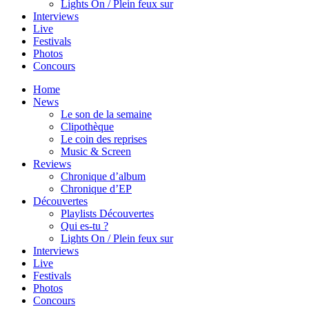
Lights On / Plein feux sur
Interviews
Live
Festivals
Photos
Concours
Home
News
Le son de la semaine
Clipothèque
Le coin des reprises
Music & Screen
Reviews
Chronique d’album
Chronique d’EP
Découvertes
Playlists Découvertes
Qui es-tu ?
Lights On / Plein feux sur
Interviews
Live
Festivals
Photos
Concours