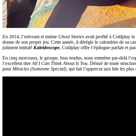
En 2014, l’enivrant et intime
Ghost Stories
avait profité à Coldplay l
donne de son propre jeu. Cette année, il dérègle le calendrier de sa car
joliment intitulé
Kaleidoscope
, Coldplay offre l’épilogue parfait et pa
En cinq morceaux, le groupe, bras tendus, nous emmène par-delà l’espé
l’excellent titre
All I Can Think About Is You.
Dénué de toute structure
pour
Miracles (Someone Special),
qui fait l’uppercut aux hits les plu