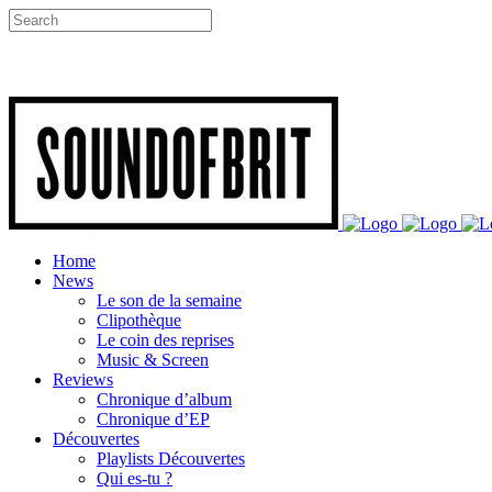
Home
News
Le son de la semaine
Clipothèque
Le coin des reprises
Music & Screen
Reviews
Chronique d’album
Chronique d’EP
Découvertes
Playlists Découvertes
Qui es-tu ?