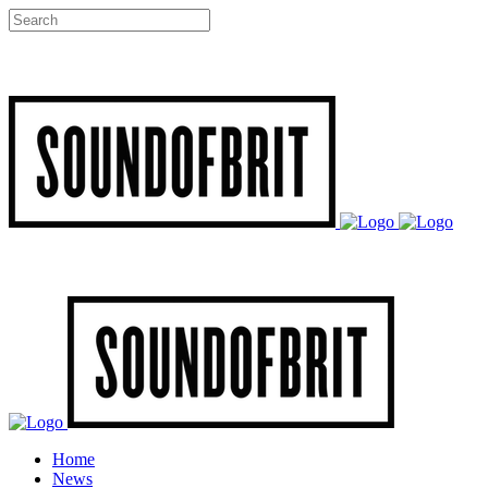
Home
News