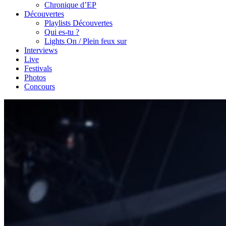
Chronique d’EP
Découvertes
Playlists Découvertes
Qui es-tu ?
Lights On / Plein feux sur
Interviews
Live
Festivals
Photos
Concours