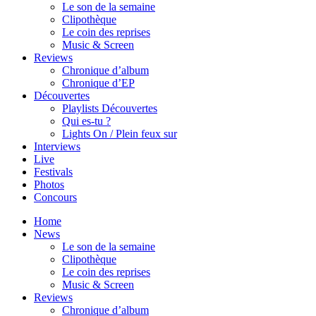
Le son de la semaine
Clipothèque
Le coin des reprises
Music & Screen
Reviews
Chronique d’album
Chronique d’EP
Découvertes
Playlists Découvertes
Qui es-tu ?
Lights On / Plein feux sur
Interviews
Live
Festivals
Photos
Concours
Home
News
Le son de la semaine
Clipothèque
Le coin des reprises
Music & Screen
Reviews
Chronique d’album