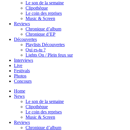
Le son de la semaine
Clipothèque
Le coin des reprises
Music & Screen
Reviews
Chronique d’album
Chronique d’EP
Découvertes
Playlists Découvertes
Qui es-tu ?
Lights On / Plein feux sur
Interviews
Live
Festivals
Photos
Concours
Home
News
Le son de la semaine
Clipothèque
Le coin des reprises
Music & Screen
Reviews
Chronique d’album