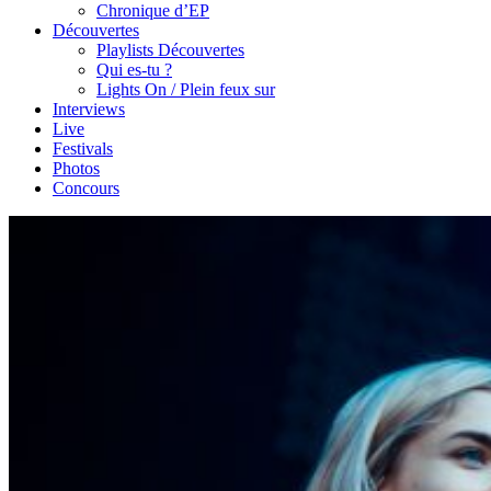
Chronique d’EP
Découvertes
Playlists Découvertes
Qui es-tu ?
Lights On / Plein feux sur
Interviews
Live
Festivals
Photos
Concours