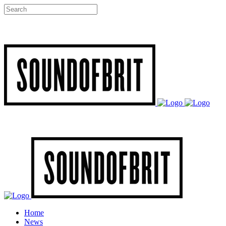
Home
News