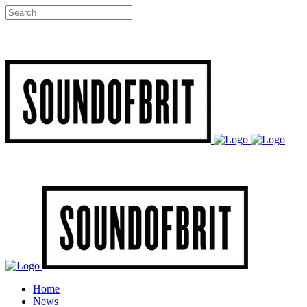
Home
News