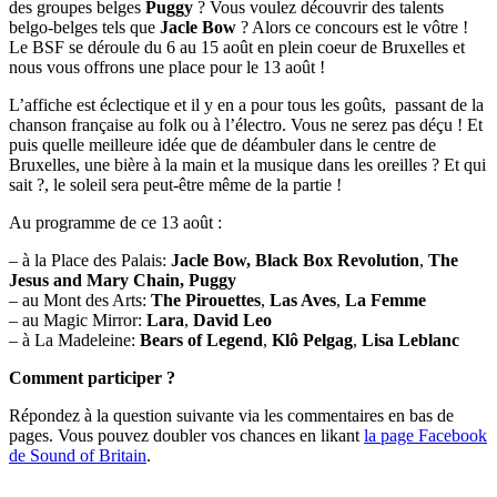
des groupes belges
Puggy
? Vous voulez découvrir des talents
belgo-belges tels que
Jacle Bow
? Alors ce concours est le vôtre !
Le BSF se déroule du 6 au 15 août en plein coeur de Bruxelles et
nous vous offrons une place pour le 13 août !
L’affiche est éclectique et il y en a pour tous les goûts, passant de la
chanson française au folk ou à l’électro. Vous ne serez pas déçu ! Et
puis quelle meilleure idée que de déambuler dans le centre de
Bruxelles, une bière à la main et la musique dans les oreilles ? Et qui
sait ?, le soleil sera peut-être même de la partie !
Au programme de ce 13 août :
– à la Place des Palais:
Jacle Bow, Black Box Revolution
,
The
Jesus and Mary Chain,
Puggy
– au Mont des Arts:
The Pirouettes
,
Las Aves
,
La Femme
– au Magic Mirror:
Lara
,
David Leo
– à La Madeleine:
Bears of Legend
,
Klô Pelgag
,
Lisa Leblanc
Comment participer ?
Répondez à la question suivante via les commentaires en bas de
pages. Vous pouvez doubler vos chances en likant
la page Facebook
de Sound of Britain
.