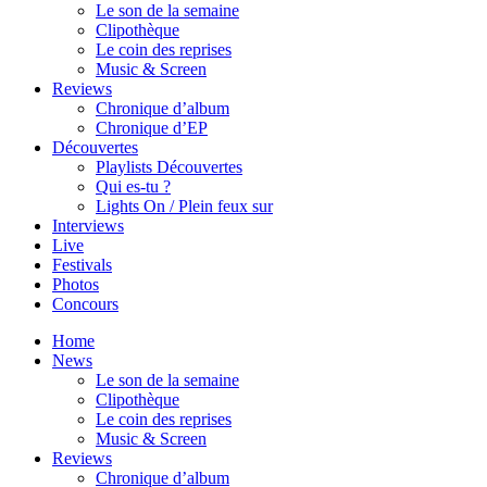
Le son de la semaine
Clipothèque
Le coin des reprises
Music & Screen
Reviews
Chronique d’album
Chronique d’EP
Découvertes
Playlists Découvertes
Qui es-tu ?
Lights On / Plein feux sur
Interviews
Live
Festivals
Photos
Concours
Home
News
Le son de la semaine
Clipothèque
Le coin des reprises
Music & Screen
Reviews
Chronique d’album