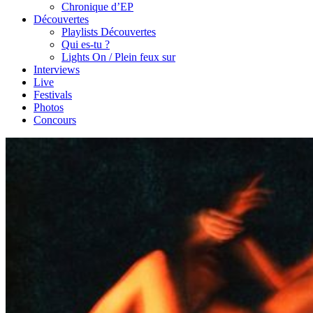
Chronique d’EP
Découvertes
Playlists Découvertes
Qui es-tu ?
Lights On / Plein feux sur
Interviews
Live
Festivals
Photos
Concours