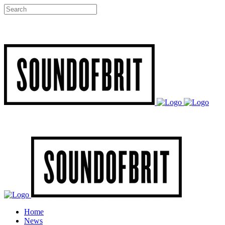
Home
News