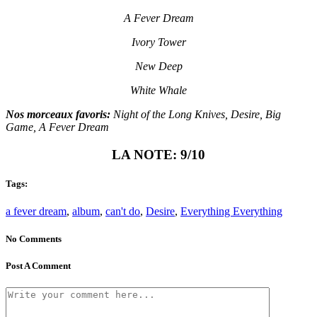
A Fever Dream
Ivory Tower
New Deep
White Whale
Nos morceaux favoris:
Night of the Long Knives, Desire, Big
Game, A Fever Dream
LA NOTE: 9/10
Tags:
a fever dream
,
album
,
can't do
,
Desire
,
Everything Everything
No Comments
Post A Comment