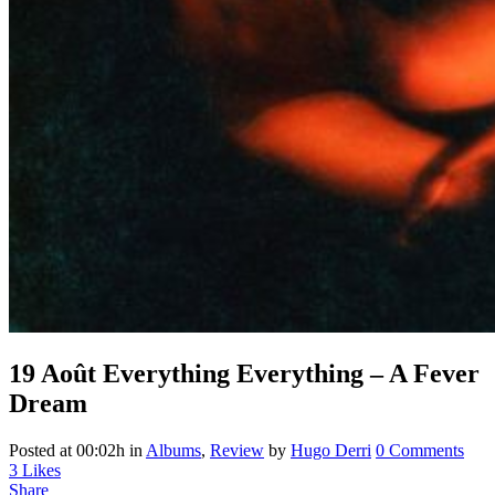
19 Août
Everything Everything – A Fever
Dream
Posted at 00:02h
in
Albums
,
Review
by
Hugo Derri
0 Comments
3
Likes
Share