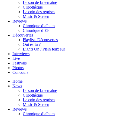
Le son de la semaine
Clipothèque
Le coin des reprises
Music & Screen
Reviews
Chronique d’album
Chronique d’EP
Découvertes
Playlists Découvertes
Qui es-tu ?
Lights On / Plein feux sur
Interviews
Live
Festivals
Photos
Concours
Home
News
Le son de la semaine
Clipothèque
Le coin des reprises
Music & Screen
Reviews
Chronique d’album