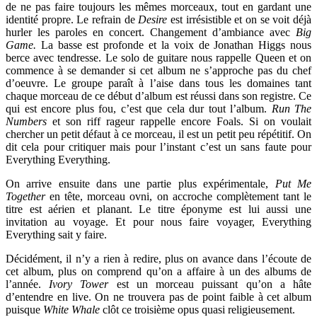
de ne pas faire toujours les mêmes morceaux, tout en gardant une
identité propre. Le refrain de
Desire
est irrésistible et on se voit déjà
hurler les paroles en concert. Changement d’ambiance avec
Big
Game.
La basse est profonde et la voix de Jonathan Higgs nous
berce avec tendresse. Le solo de guitare nous rappelle Queen et on
commence à se demander si cet album ne s’approche pas du chef
d’oeuvre. Le groupe paraît à l’aise dans tous les domaines tant
chaque morceau de ce début d’album est réussi dans son registre. Ce
qui est encore plus fou, c’est que cela dur tout l’album.
Run The
Numbers
et son riff rageur rappelle encore Foals. Si on voulait
chercher un petit défaut à ce morceau, il est un petit peu répétitif. On
dit cela pour critiquer mais pour l’instant c’est un sans faute pour
Everything Everything.
On arrive ensuite dans une partie plus expérimentale,
Put Me
Together
en tête, morceau ovni, on accroche complètement tant le
titre est aérien et planant. Le titre éponyme est lui aussi une
invitation au voyage. Et pour nous faire voyager, Everything
Everything sait y faire.
Décidément, il n’y a rien à redire, plus on avance dans l’écoute de
cet album, plus on comprend qu’on a affaire à un des albums de
l’année.
Ivory Tower
est un morceau puissant qu’on a hâte
d’entendre en live. On ne trouvera pas de point faible à cet album
puisque
White Whale
clôt ce troisième opus quasi religieusement.