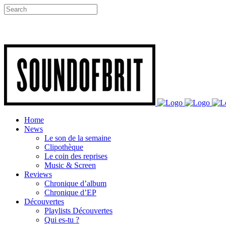
Home
News
Le son de la semaine
Clipothèque
Le coin des reprises
Music & Screen
Reviews
Chronique d’album
Chronique d’EP
Découvertes
Playlists Découvertes
Qui es-tu ?