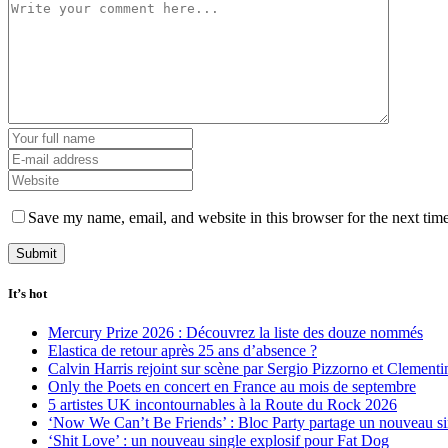
Save my name, email, and website in this browser for the next tim
It’s hot
Mercury Prize 2026 : Découvrez la liste des douze nommés
Elastica de retour après 25 ans d’absence ?
Calvin Harris rejoint sur scène par Sergio Pizzorno et Clement
Only the Poets en concert en France au mois de septembre
5 artistes UK incontournables à la Route du Rock 2026
‘Now We Can’t Be Friends’ : Bloc Party partage un nouveau sin
‘Shit Love’ : un nouveau single explosif pour Fat Dog