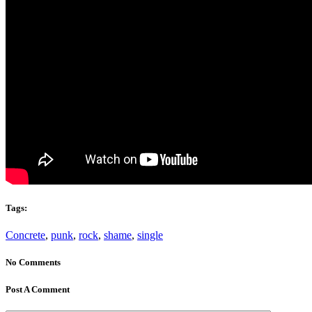
Tags:
Concrete
,
punk
,
rock
,
shame
,
single
No Comments
Post A Comment