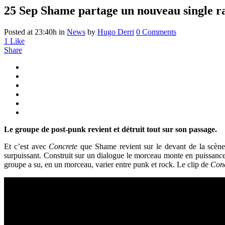
25 Sep
Shame partage un nouveau single r
Posted at 23:40h
in
News
by
Hugo Derri
0 Comments
1
Like
Share
Le groupe de post-punk revient et détruit tout sur son passage.
Et c’est avec
Concrete
que Shame revient sur le devant de la scèn
surpuissant. Construit sur un dialogue le morceau monte en puissance 
groupe a su, en un morceau, varier entre punk et rock. Le clip de
Conc