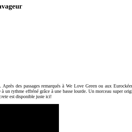
avageur
e. Après des passages remarqués à We Love Green ou aux Eurockéenne
à un rythme effréné grâce à une basse lourde. Un morceau super origina
rete
est disponible juste ici!