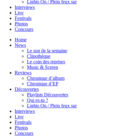
Lights On / Plein feux sur
Interviews
Live
Festivals
Photos
Concours
Home
News
Le son de la semaine
Clipothèque
Le coin des reprises
Music & Screen
Reviews
Chronique d’album
Chronique d’EP
Découvertes
Playlists Découvertes
Qui es-tu ?
Lights On / Plein feux sur
Interviews
Live
Festivals
Photos
Concours