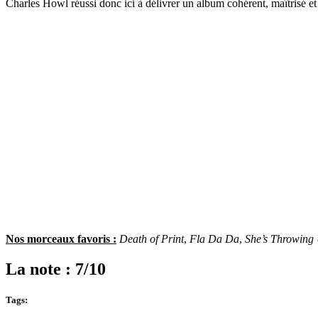
Charles Howl réussi donc ici à délivrer un album cohérent, maîtrisé et
Nos morceaux favoris :
Death of Print
,
Fla Da Da
,
She’s Throwing
La note : 7/10
Tags: