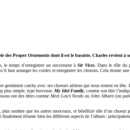
le
des Proper Ornements dont il est le bassiste, Charles revient à s
, le temps d’enregistrer un successeur à
Sir Vices
. Dans le rôle du
qu’il faut arranger les cordes et enregistrer les choeurs. Cela donne u
itre gentiment catchy avec ses choeurs aériens qui nous restent en tête. 
 plus simple, type berceuse.
My Idol Family
, comme son titre l’indiqu
hansons ont des titres comme
Meet Lou’s Needs
ou
John Albarn
(on parl
, plus sombre que les autres morceaux, et bénéficie elle d’un choeur po
i finalement résume bien les différents aspects de l’album : principaleme