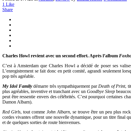
1
Like
Share
Charles Howl revient avec un second effort. Après l’album
Foxho
C’est à Amsterdam que Charles Howl a décidé de poser ses valises
L’enregistrement se fait donc en petit comité, agrandi seulement lors
pop très agréable.
My Idol Family
démarre très sympathiquement par
Death of Print
, t
plus agréables, inventive et tranchant avec un
Goodbye Sleep
beaucoup
peut être ressentie envers des célébrités. C’est pourquoi certaines c
Damon Albarn).
Red Girls
, tout comme
John Albarn
, se trouve être un peu plus rock
cordes vivantes offrent une nouvelle dynamique, pour un titre final qu
et de quelques sorties de route bienvenues.