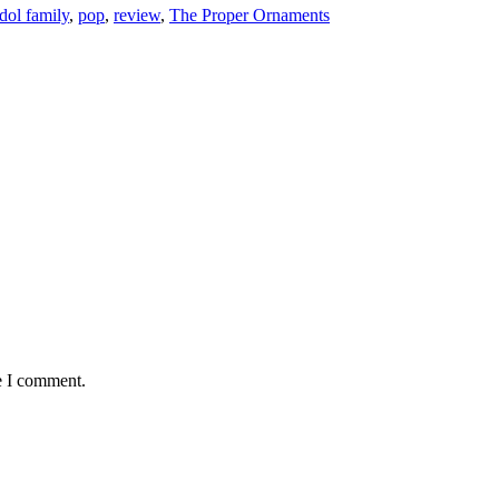
dol family
,
pop
,
review
,
The Proper Ornaments
e I comment.