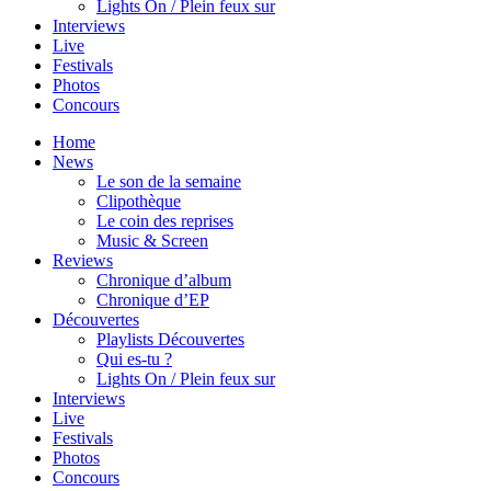
Lights On / Plein feux sur
Interviews
Live
Festivals
Photos
Concours
Home
News
Le son de la semaine
Clipothèque
Le coin des reprises
Music & Screen
Reviews
Chronique d’album
Chronique d’EP
Découvertes
Playlists Découvertes
Qui es-tu ?
Lights On / Plein feux sur
Interviews
Live
Festivals
Photos
Concours