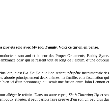
es projets solo avec
My Idol Family
. Voici ce qu’on en pense.
 producteur, son ami et batteur des Proper Ornaments, Bobby Syme.
ne ambiance cosy qui se ressent tout au long de l’album, d’une douceur
Plus loin, c’est
Fla Da Da
que l’on retient, péripétie instrumentale des
e, aborde principalement deux thèmes : la famille, et la fascination qui
e bien ici d’un personnage qui serait une fusion entre John Lennon et
ur alléger le refrain. Dans un autre esprit,
She’s Throwing Up
et ses
nt doux et léger, il peut parfois faire preuve d’un son un peu plus dur