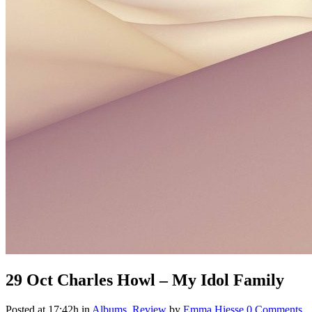
29 Oct
Charles Howl – My Idol Family
Posted at 17:42h
in
Albums
,
Review
by
Emma Hiesse
0 Comments