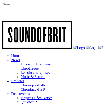
Home
News
Le son de la semaine
Clipothèque
Le coin des reprises
Music & Screen
Reviews
Chronique d’album
Chronique d’EP
Découvertes
Playlists Découvertes
Qui es-tu ?