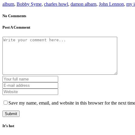
album
,
Bobby Syme
,
charles howl
,
damon albarn
,
John Lennon
,
my i
No Comments
Post A Comment
Save my name, email, and website in this browser for the next tim
It’s hot