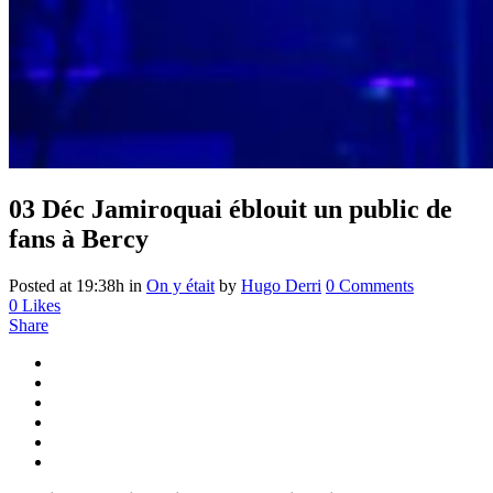
03 Déc
Jamiroquai éblouit un public de
fans à Bercy
Posted at 19:38h
in
On y était
by
Hugo Derri
0 Comments
0
Likes
Share