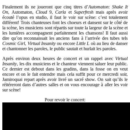
Finalement ils ne joueront que cinq titres d’
Automaton
:
Shake It
On
, Automaton,
Cloud
9,
Carla
et
Superfresh
mais après avoir
écouté l’opus en studio, il faut le voir sur scène: c’est totalement
différent! Trois chanteuses font les choeurs et dansent sur le côté de
la scène, les musiciens sont répartis sur toute la largeur de la scène et
les lumières accompagnent parfaitement les chansons! Il faut aussi
dire qu’on reconnaissait les anciens fans à l’arrivée des tubes tels
Cosmic Girl
,
Virtual Insanity
ou encore
Little L
où au lieu de danser
et chantonner les paroles, le public sautait et hurlait les paroles.
Après environ deux heures de concert et un rappel avec
Virtual
Insanity
, les dix musiciens et le chanteur viennent saluer leur public.
Ce dernier est debout dans les gradins, dans la fosse on en veut
encore et on le fait entendre mais cela suffit pour ce mercredi soir,
Jamiroquai repart après avoir livré un sacré show. On sait qu’ils le
réitéreront dans d’autres salles et on vous encourage à aller les voir
sur scène!
Pour revoir le concert: