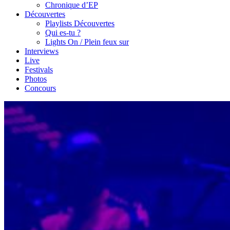
Chronique d’EP
Découvertes
Playlists Découvertes
Qui es-tu ?
Lights On / Plein feux sur
Interviews
Live
Festivals
Photos
Concours