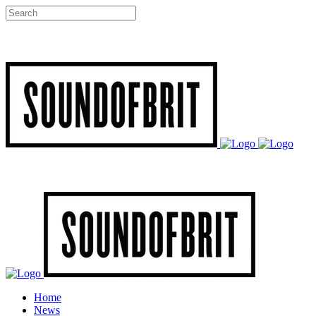
Home
News