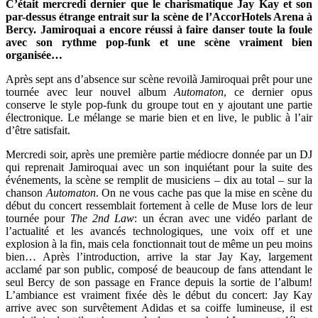
C’était mercredi dernier que le charismatique Jay Kay et son
par-dessus étrange entrait sur la scène de l’AccorHotels Arena à
Bercy. Jamiroquai a encore réussi à faire danser toute la foule
avec son rythme pop-funk et une scène vraiment bien
organisée…
Après sept ans d’absence sur scène revoilà Jamiroquai prêt pour une
tournée avec leur nouvel album
Automaton
, ce dernier opus
conserve le style pop-funk du groupe tout en y ajoutant une partie
électronique. Le mélange se marie bien et en live, le public à l’air
d’être satisfait.
Mercredi soir, après une première partie médiocre donnée par un DJ
qui reprenait Jamiroquai avec un son inquiétant pour la suite des
événements, la scène se remplit de musiciens – dix au total – sur la
chanson
Automaton
. On ne vous cache pas que la mise en scène du
début du concert ressemblait fortement à celle de Muse lors de leur
tournée pour
The 2nd Law
: un écran avec une vidéo parlant de
l’actualité et les avancés technologiques, une voix off et une
explosion à la fin, mais cela fonctionnait tout de même un peu moins
bien… Après l’introduction, arrive la star Jay Kay, largement
acclamé par son public, composé de beaucoup de fans attendant le
seul Bercy de son passage en France depuis la sortie de l’album!
L’ambiance est vraiment fixée dès le début du concert: Jay Kay
arrive avec son survêtement Adidas et sa coiffe lumineuse, il est