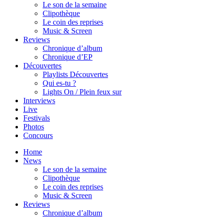
Le son de la semaine
Clipothèque
Le coin des reprises
Music & Screen
Reviews
Chronique d’album
Chronique d’EP
Découvertes
Playlists Découvertes
Qui es-tu ?
Lights On / Plein feux sur
Interviews
Live
Festivals
Photos
Concours
Home
News
Le son de la semaine
Clipothèque
Le coin des reprises
Music & Screen
Reviews
Chronique d’album