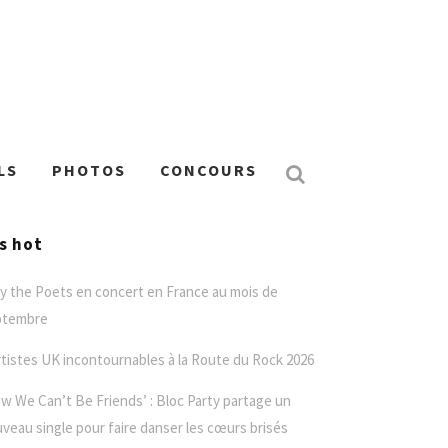
LS
PHOTOS
CONCOURS
’s hot
y the Poets en concert en France au mois de
ptembre
rtistes UK incontournables à la Route du Rock 2026
w We Can’t Be Friends’ : Bloc Party partage un
veau single pour faire danser les cœurs brisés