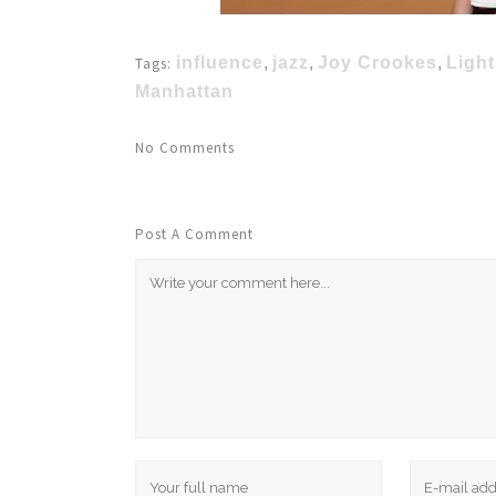
influence
,
jazz
,
Joy Crookes
,
Ligh
Tags:
Manhattan
No Comments
Post A Comment