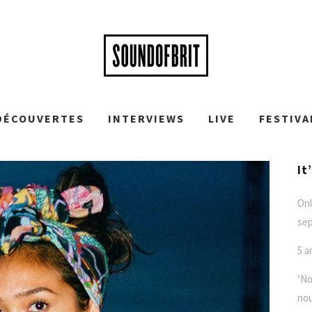
DÉCOUVERTES
INTERVIEWS
LIVE
FESTIVA
It
Onl
se
5 a
‘No
nou