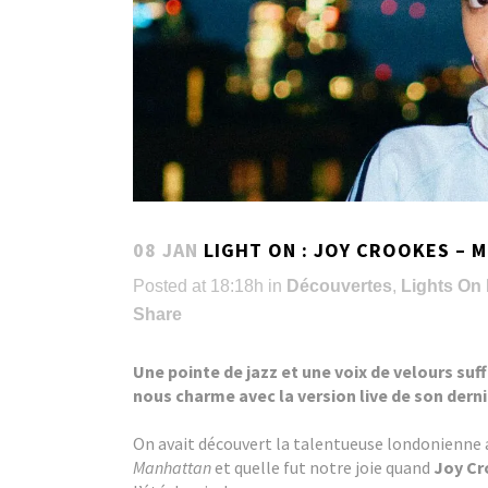
08 JAN
LIGHT ON : JOY CROOKES – 
Posted at 18:18h
in
Découvertes
,
Lights On
Share
Une pointe de jazz et une voix de velours su
nous charme avec la version live de son derni
On avait découvert la talentueuse londonienne 
Manhattan
et quelle fut notre joie quand
Joy C