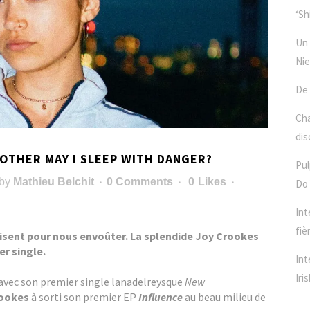
‘Sh
Un 
Nie
De 
Cha
dis
MOTHER MAY I SLEEP WITH DANGER?
Pul
by
Mathieu Belchit
0 Comments
0
Likes
Do 
Int
fiè
ffisent pour nous envoûter. La splendide Joy Crookes
er single.
Int
Iris
avec son premier single lanadelreysque
New
rookes
à sorti son premier EP
Influence
au beau milieu de