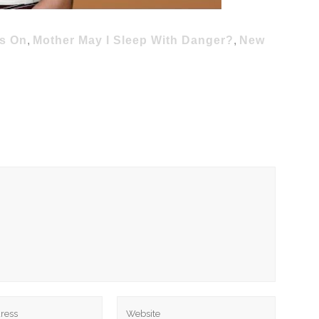
ts On
,
Mother May I Sleep With Danger?
,
New