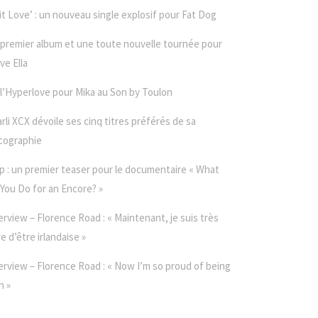
it Love’ : un nouveau single explosif pour Fat Dog
premier album et une toute nouvelle tournée pour
ve Ella
l’Hyperlove pour Mika au Son by Toulon
rli XCX dévoile ses cinq titres préférés de sa
cographie
p : un premier teaser pour le documentaire « What
You Do for an Encore? »
erview – Florence Road : « Maintenant, je suis très
re d’être irlandaise »
erview – Florence Road : « Now I’m so proud of being
h »