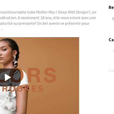
Re
n incontournable tube
Mother May I Sleep With Danger?
, un
ération. A seulement 18 ans, elle nous enivre avec une
maturité surprenante! Un bel avenir se présente pour
t…
Ca
Ca
Co