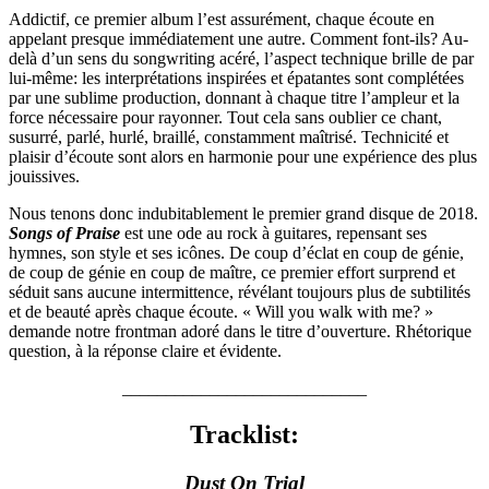
Addictif, ce premier album l’est assurément, chaque écoute en
appelant presque immédiatement une autre. Comment font-ils? Au-
delà d’un sens du songwriting acéré, l’aspect technique brille de par
lui-même: les interprétations inspirées et épatantes sont complétées
par une sublime production, donnant à chaque titre l’ampleur et la
force nécessaire pour rayonner. Tout cela sans oublier ce chant,
susurré, parlé, hurlé, braillé, constamment maîtrisé. Technicité et
plaisir d’écoute sont alors en harmonie pour une expérience des plus
jouissives.
Nous tenons donc indubitablement le premier grand disque de 2018.
Songs of Praise
est une ode au rock à guitares, repensant ses
hymnes, son style et ses icônes. De coup d’éclat en coup de génie,
de coup de génie en coup de maître, ce premier effort surprend et
séduit sans aucune intermittence, révélant toujours plus de subtilités
et de beauté après chaque écoute. « Will you walk with me? »
demande notre frontman adoré dans le titre d’ouverture. Rhétorique
question, à la réponse claire et évidente.
____________________________
Tracklist:
Dust On Trial