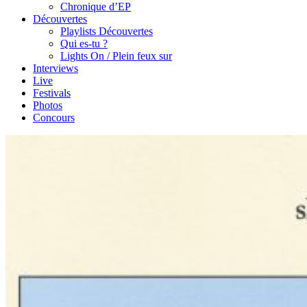
Chronique d’EP
Découvertes
Playlists Découvertes
Qui es-tu ?
Lights On / Plein feux sur
Interviews
Live
Festivals
Photos
Concours