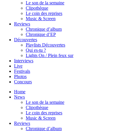
Le son de la semaine
Clipothèque
Le coin des reprises
Music & Screen
Reviews
Chronique d’album
Chronique d’EP
Découvertes
Playlists Découvertes
Qui es-tu ?
Lights On / Plein feux sur
Interviews
Live
Festivals
Photos
Concours
Home
News
Le son de la semaine
Clipothèque
Le coin des reprises
Music & Screen
Reviews
Chronique d’album