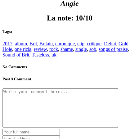
Angie
La note: 10/10
Tags:
2017
,
album
,
Brit
,
Britain
,
chronique
,
clip
,
critique
,
Debut
,
Gold
Hole
,
one rizla
,
review
,
rock
,
shame
,
single
,
sob
,
songs of praise
,
Sound of Brit
,
Tasteless
,
uk
No Comments
Post A Comment