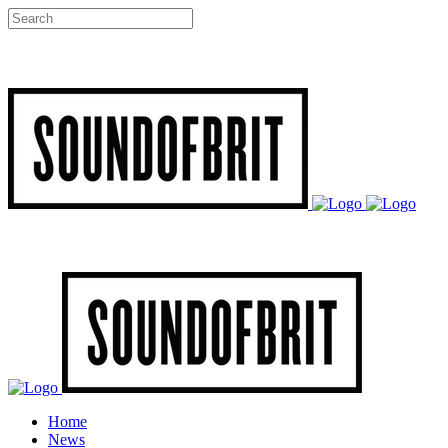
Home
News