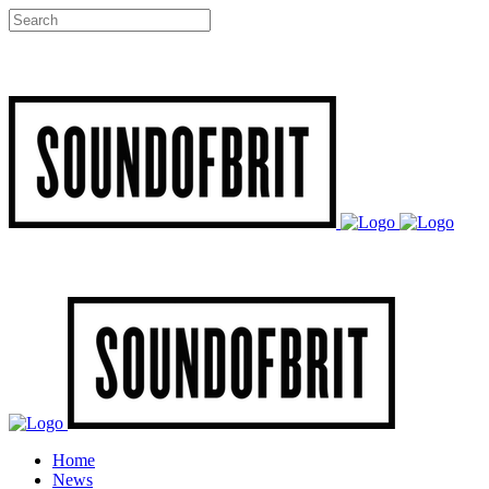
Home
News