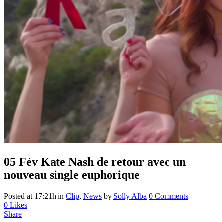
05 Fév
Kate Nash de retour avec un
nouveau single euphorique
Posted at 17:21h
in
Clip
,
News
by
Solly Alba
0 Comments
0
Likes
Share