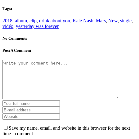
Tags:
2018
,
album
,
clip
,
drink about you
,
Kate Nash
,
Mars
,
New
,
single
,
vidéo
,
yesterday was forever
No Comments
Post A Comment
Save my name, email, and website in this browser for the next
time I comment.