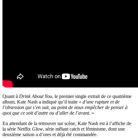
Quant à
Drink About You
, le premier single extrait de ce quatrième
album, Kate Nash a indiqué qu’il traite «
d’une rupture et de
l’obsession qui s’en suit, au point de nous empêcher de penser à
quoi que ce soit d’autre ou d’aller de l’avant
. »
En attendant de la retrouver sur scène, Kate Nash est à l’affiche de
la série Netflix
Glow
, série mêlant catch et féminisme, dont une
deuxième saison a d’ores et déjà été commandée.