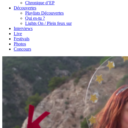
Chronique d’EP
Découvertes
Playlists Découvertes
Qui es-tu ?
Lights On / Plein feux sur
Interviews
Live
Festivals
Photos
Concours