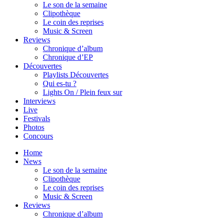
Le son de la semaine
Clipothèque
Le coin des reprises
Music & Screen
Reviews
Chronique d’album
Chronique d’EP
Découvertes
Playlists Découvertes
Qui es-tu ?
Lights On / Plein feux sur
Interviews
Live
Festivals
Photos
Concours
Home
News
Le son de la semaine
Clipothèque
Le coin des reprises
Music & Screen
Reviews
Chronique d’album