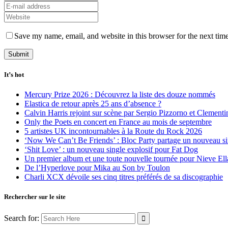
Save my name, email, and website in this browser for the next tim
It’s hot
Mercury Prize 2026 : Découvrez la liste des douze nommés
Elastica de retour après 25 ans d’absence ?
Calvin Harris rejoint sur scène par Sergio Pizzorno et Clement
Only the Poets en concert en France au mois de septembre
5 artistes UK incontournables à la Route du Rock 2026
‘Now We Can’t Be Friends’ : Bloc Party partage un nouveau sin
‘Shit Love’ : un nouveau single explosif pour Fat Dog
Un premier album et une toute nouvelle tournée pour Nieve Ell
De l’Hyperlove pour Mika au Son by Toulon
Charli XCX dévoile ses cinq titres préférés de sa discographie
Rechercher sur le site
Search for: