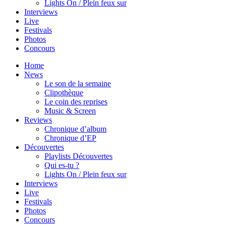
Lights On / Plein feux sur
Interviews
Live
Festivals
Photos
Concours
Home
News
Le son de la semaine
Clipothèque
Le coin des reprises
Music & Screen
Reviews
Chronique d’album
Chronique d’EP
Découvertes
Playlists Découvertes
Qui es-tu ?
Lights On / Plein feux sur
Interviews
Live
Festivals
Photos
Concours