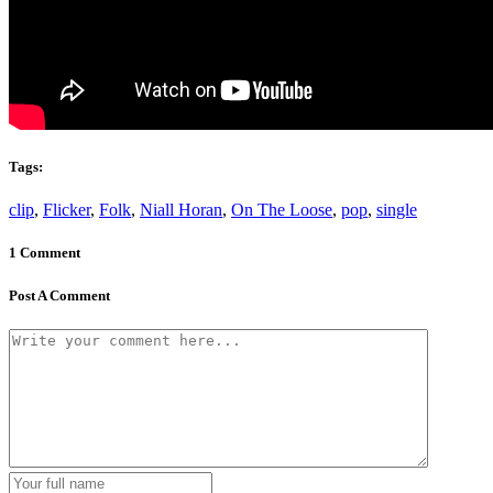
Tags:
clip
,
Flicker
,
Folk
,
Niall Horan
,
On The Loose
,
pop
,
single
1 Comment
Post A Comment