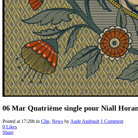
06 Mar
Quatrième single pour Niall Hora
Posted at 17:20h
in
Clip
,
News
by
Aude Andrault
1 Comment
0
Likes
Share