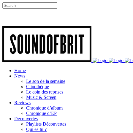
Home
News
Le son de la semaine
Clipothèque
Le coin des reprises
Music & Screen
Reviews
Chronique d’album
Chronique d’EP
Découvertes
Playlists Découvertes
Qui es-tu ?