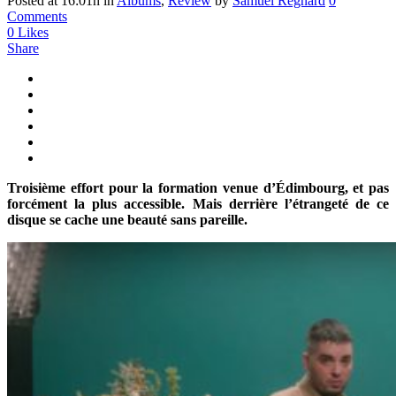
Posted at 16:01h
in
Albums
,
Review
by
Samuel Regnard
0
Comments
0
Likes
Share
Troisième effort pour la formation venue d’Édimbourg, et pas
forcément la plus accessible. Mais derrière l’étrangeté de ce
disque se cache une beauté sans pareille.