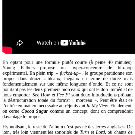
En optant pour une formule plutôt courte (à peine 40 minutes),
Young Fathers propose un hyper-concentré de hip-hop
expérimental. En plein trip, «
fucked-up
« , le groupe partitionne son
propos dans douze tableaux, inégaux en terme de durée mais
fondamentalement sur une même longueur d’onde. Et ce ne sont
pourtant pas les deux premiers morceaux qui ont le don immédiat de
nous emporter.
See How
et
Fee Fi
sont deux introductions prônant
la déstructuration totale du format « morceau ». Peut-être était-ce
l’entrée en matière nécessaire au réjouissant
In My View.
Finalement,
on cerne
Cocoa Sugar
comme un concept, dont on comprendrait
davantage le propos.
Hypnotisant, le reste de l’album n’est pas né des terres anglaises. De
loin, très loin viennent les sonorités de
Turn
et
Lord
, où chants de