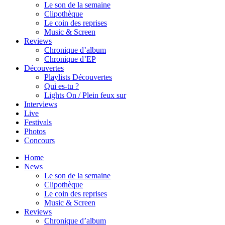
Le son de la semaine
Clipothèque
Le coin des reprises
Music & Screen
Reviews
Chronique d’album
Chronique d’EP
Découvertes
Playlists Découvertes
Qui es-tu ?
Lights On / Plein feux sur
Interviews
Live
Festivals
Photos
Concours
Home
News
Le son de la semaine
Clipothèque
Le coin des reprises
Music & Screen
Reviews
Chronique d’album