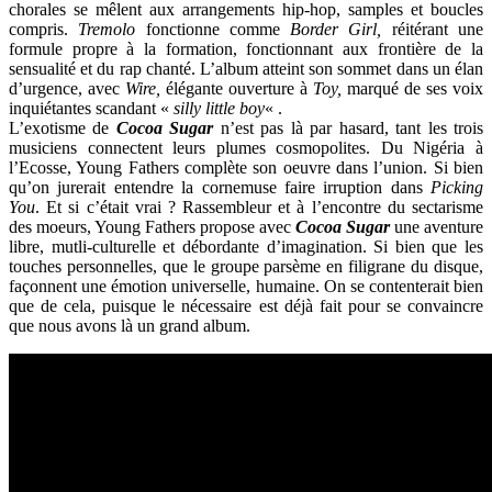
chorales se mêlent aux arrangements hip-hop, samples et boucles
compris.
Tremolo
fonctionne comme
Border Girl,
réitérant une
formule propre à la formation, fonctionnant aux frontière de la
sensualité et du rap chanté. L’album atteint son sommet dans un élan
d’urgence, avec
Wire,
élégante ouverture à
Toy,
marqué de ses voix
inquiétantes scandant «
silly little boy
« .
L’exotisme de
Cocoa Sugar
n’est pas là par hasard, tant les trois
musiciens connectent leurs plumes cosmopolites. Du Nigéria à
l’Ecosse, Young Fathers complète son oeuvre dans l’union. Si bien
qu’on jurerait entendre la cornemuse faire irruption dans
Picking
You
. Et si c’était vrai ? Rassembleur et à l’encontre du sectarisme
des moeurs, Young Fathers propose avec
Cocoa Sugar
une aventure
libre, mutli-culturelle et débordante d’imagination. Si bien que les
touches personnelles, que le groupe parsème en filigrane du disque,
façonnent une émotion universelle, humaine. On se contenterait bien
que de cela, puisque le nécessaire est déjà fait pour se convaincre
que nous avons là un grand album.