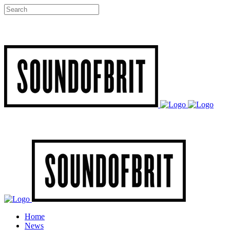
Home
News