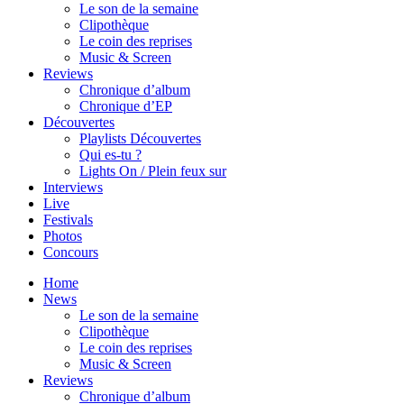
Le son de la semaine
Clipothèque
Le coin des reprises
Music & Screen
Reviews
Chronique d’album
Chronique d’EP
Découvertes
Playlists Découvertes
Qui es-tu ?
Lights On / Plein feux sur
Interviews
Live
Festivals
Photos
Concours
Home
News
Le son de la semaine
Clipothèque
Le coin des reprises
Music & Screen
Reviews
Chronique d’album