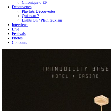
Chronique d’EP
Découvertes
Playlists Découvertes
Qui es-tu ?
Lights On / Plein feux sur
Interviews
Live
Festivals
Photos
Concours