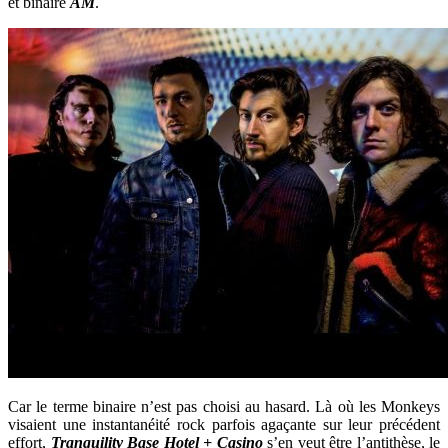
et binaire
AM
.
Car le terme binaire n’est pas choisi au hasard. Là où les Monkeys
visaient une instantanéité rock parfois agaçante sur leur précédent
effort,
Tranquility Base Hotel + Casino
s’en veut être l’antithèse, le