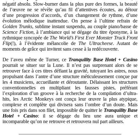
négatif absolu. Slow-burner dans la plus pure des formes, la beauté
de l’œuvre ne se révèle qu’au fil d’attentives écoutes, au détour
d’une progression d’accords, d’un changement de rythme, d’une
évolution mélodique inattendue. On pense à l’ultime refrain de
Golden Trunks
, sublime instant suspendu, au couple piano/basse de
Science Fiction
, à l’ambiance qui se dégage du titre éponyme, à la
rythmique syncopée de
The World’s First Ever Monster Truck Front
Flip
(!), à l’évidente mélancolie de
The Ultracheese
. Autant de
moments de grâce qui invitent sans cesse à la redécouverte.
De l’aveu même de Turner, ce
Tranquility Base Hotel + Casino
pourrait se situer sur la Lune. Il n’est pas surprenant alors de se
retrouver face à ces titres défiant la gravité, tutoyant les astres, nous
propulsant dans l’antre d’une structure méticuleusement conçue par
les 4 musiciens, accueillante et déroutante. Délaissant les structures
conventionnelles en multipliant les fausses pistes, préférant
l’exploration d’un groove à la recherche de la compilation d’ultra-
hits, les Arctic Monkeys ont conçu leur œuvre la plus atypique,
complexe et complète qui divisera sans l’ombre d’un doute. Mais
une fois pris dans son filet, impossible de quitter le
Tranquility Base
Hotel + Casino
: il se dégage du lieu une aura unique et
incomparable qu’on ne retrouve et retrouvera nul part ailleurs.
_________________________________________