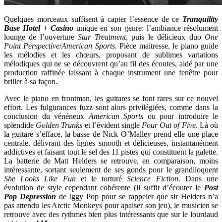
Quelques morceaux suffisent à capter l’essence de ce
Tranquility
Base Hotel + Casino
unique en son genre: l’ambiance résolument
lounge de l’ouverture
Star Treatment
, puis le délicieux duo
One
Point Perspective
/
American Sports
. Pièce maitresse, le piano guide
les mélodies et les chœurs, proposant de sublimes variations
mélodiques qui ne se découvrent qu’au fil des écoutes, aidé par une
production raffinée laissant à chaque instrument une fenêtre pour
briller à sa façon.
Avec le piano en frontman, les guitares se font rares sur ce nouvel
effort. Les fulgurances fuzz sont alors privilégiées, comme dans la
conclusion du vénéneux
American Sports
ou pour introduire le
splendide
Golden Trunks
et l’évident single
Four Out of Five
. Là où
la guitare s’efface, la basse de Nick O’Malley prend elle une place
centrale, délivrant des lignes smooth et délicieuses, instantanément
addictives et faisant tout le sel des 11 pistes qui constituent la galette.
La batterie de Matt Helders se retrouve, en comparaison, moins
intéressante, sortant seulement de ses gonds pour le grandiloquent
She Looks Like Fun
et le torturé
Science Fiction
. Dans une
évolution de style cependant cohérente (il suffit d’écouter le
Post
Pop Depression
de Iggy Pop pour se rappeler que sir Helders n’a
pas attendu les Arctic Monkeys pour apaiser son jeu), le musicien se
retrouve avec des rythmes bien plus intéressants que sur le lourdaud