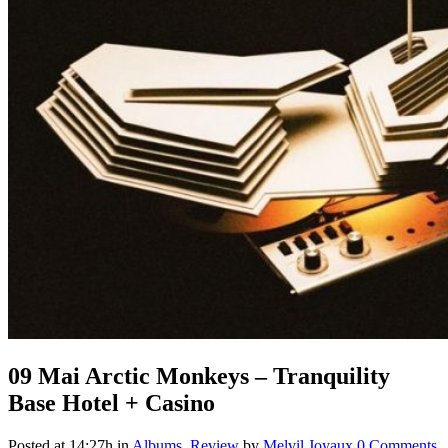
09 Mai
Arctic Monkeys – Tranquility
Base Hotel + Casino
Posted at 14:27h
in
Albums
,
Review
by
Melvil Joyaux
0 Comments