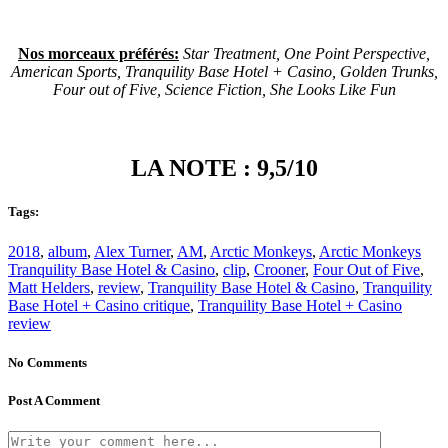
Nos morceaux préférés:
Star Treatment, One Point Perspective,
American Sports, Tranquility Base Hotel + Casino, Golden Trunks,
Four out of Five, Science Fiction, She Looks Like Fun
LA NOTE : 9,5/10
Tags:
2018
,
album
,
Alex Turner
,
AM
,
Arctic Monkeys
,
Arctic Monkeys
Tranquility Base Hotel & Casino
,
clip
,
Crooner
,
Four Out of Five
,
Matt Helders
,
review
,
Tranquility Base Hotel & Casino
,
Tranquility
Base Hotel + Casino critique
,
Tranquility Base Hotel + Casino
review
No Comments
Post A Comment