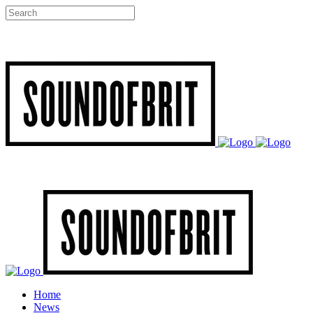
Home
News