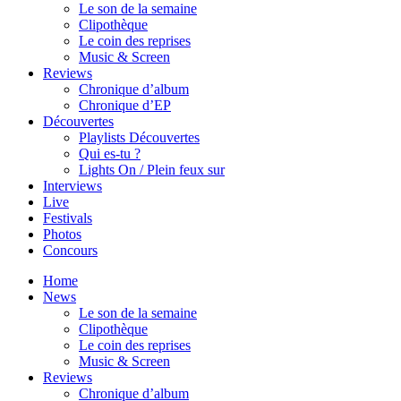
Le son de la semaine
Clipothèque
Le coin des reprises
Music & Screen
Reviews
Chronique d’album
Chronique d’EP
Découvertes
Playlists Découvertes
Qui es-tu ?
Lights On / Plein feux sur
Interviews
Live
Festivals
Photos
Concours
Home
News
Le son de la semaine
Clipothèque
Le coin des reprises
Music & Screen
Reviews
Chronique d’album