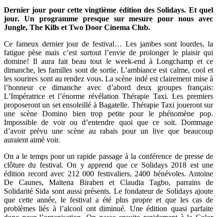
Dernier jour pour cette vingtième édition des Solidays. Et quel
jour. Un programme presque sur mesure pour nous avec
Jungle, The Kills et Two Door Cinema Club.
Ce fameux dernier jour de festival… Les jambes sont lourdes, la
fatigue pèse mais c’est surtout l’envie de prolonger le plaisir qui
domine! Il aura fait beau tout le week-end à Longchamp et ce
dimanche, les familles sont de sortie. L’ambiance est calme, cool et
les sourires sont au rendez vous. La scène indé est clairement mise à
l’honneur ce dimanche avec d’abord deux groupes français:
L’Impératrice et l’énorme révélation Thérapie Taxi. Les premiers
proposeront un set ensoleillé à Bagatelle. Thérapie Taxi joueront sur
une scène Domino bien trop petite pour le phénomène pop.
Impossible de voir ou d’entendre quoi que ce soit. Dommage
d’avoir prévu une scène au rabais pour un live que beaucoup
auraient aimé voir.
On a le temps pour un rapide passage à la conférence de presse de
clôture du festival. On y apprend que ce Solidays 2018 est une
édition record avec 212 000 festivaliers, 2400 bénévoles. Antoine
De Caunes, Maïtena Biraben et Claudia Tagbo, parrains de
Solidarité Sida sont aussi présents. Le fondateur de Solidays ajoute
que cette année, le festival a été plus propre et que les cas de
problèmes liés à l’alcool ont diminué. Une édition quasi parfaite