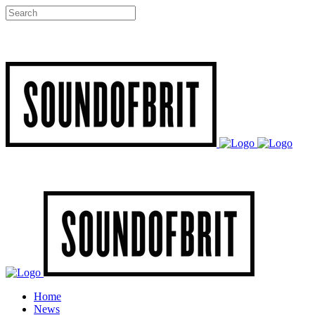
Home
News