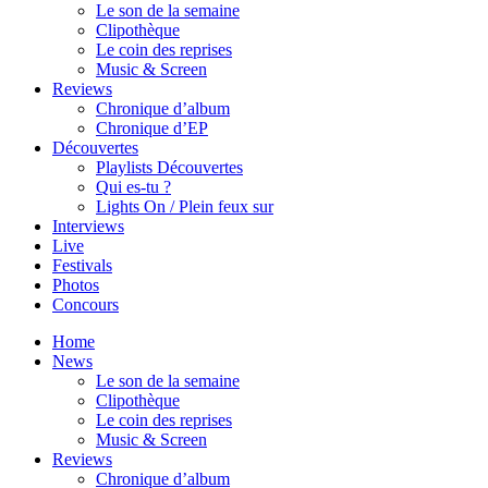
Le son de la semaine
Clipothèque
Le coin des reprises
Music & Screen
Reviews
Chronique d’album
Chronique d’EP
Découvertes
Playlists Découvertes
Qui es-tu ?
Lights On / Plein feux sur
Interviews
Live
Festivals
Photos
Concours
Home
News
Le son de la semaine
Clipothèque
Le coin des reprises
Music & Screen
Reviews
Chronique d’album