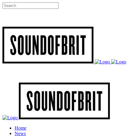
Home
News