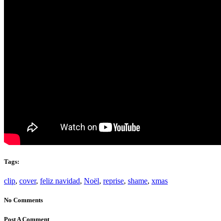
Tags:
clip
,
cover
,
feliz navidad
,
Noël
,
reprise
,
shame
,
xmas
No Comments
Post A Comment