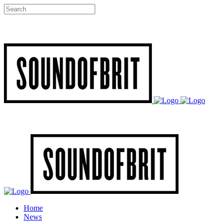
Home
News