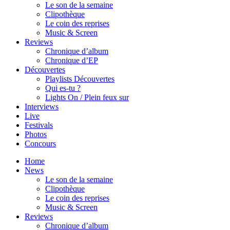
Le son de la semaine
Clipothèque
Le coin des reprises
Music & Screen
Reviews
Chronique d’album
Chronique d’EP
Découvertes
Playlists Découvertes
Qui es-tu ?
Lights On / Plein feux sur
Interviews
Live
Festivals
Photos
Concours
Home
News
Le son de la semaine
Clipothèque
Le coin des reprises
Music & Screen
Reviews
Chronique d’album