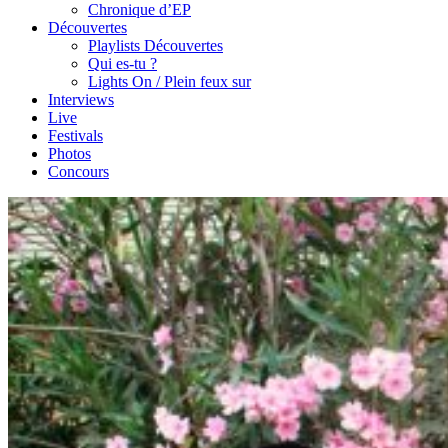
Chronique d’EP
Découvertes
Playlists Découvertes
Qui es-tu ?
Lights On / Plein feux sur
Interviews
Live
Festivals
Photos
Concours