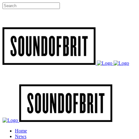
Home
News