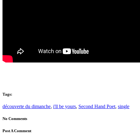
Tags:
découverte du dimanche
,
i'll be yours
,
Second Hand Poet
,
single
No Comments
Post A Comment