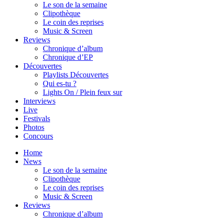
Le son de la semaine
Clipothèque
Le coin des reprises
Music & Screen
Reviews
Chronique d’album
Chronique d’EP
Découvertes
Playlists Découvertes
Qui es-tu ?
Lights On / Plein feux sur
Interviews
Live
Festivals
Photos
Concours
Home
News
Le son de la semaine
Clipothèque
Le coin des reprises
Music & Screen
Reviews
Chronique d’album