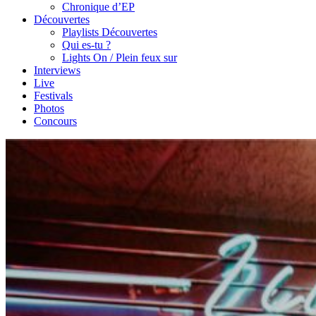
Chronique d’EP
Découvertes
Playlists Découvertes
Qui es-tu ?
Lights On / Plein feux sur
Interviews
Live
Festivals
Photos
Concours