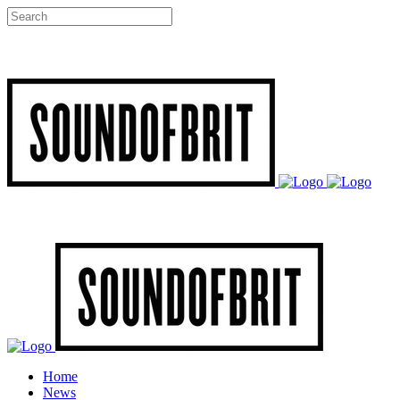
Home
News