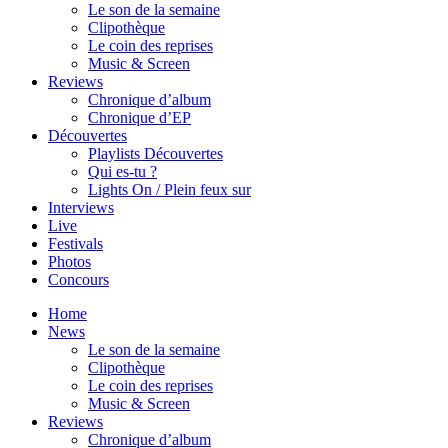
Le son de la semaine
Clipothèque
Le coin des reprises
Music & Screen
Reviews
Chronique d’album
Chronique d’EP
Découvertes
Playlists Découvertes
Qui es-tu ?
Lights On / Plein feux sur
Interviews
Live
Festivals
Photos
Concours
Home
News
Le son de la semaine
Clipothèque
Le coin des reprises
Music & Screen
Reviews
Chronique d’album