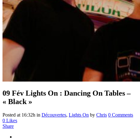
09 Fév
Lights On : Dancing On Tables –
« Black »
Posted at 16:32h
in
Découvertes
,
Lights On
by
Chris
0 Comments
0
Likes
Share