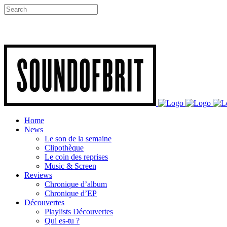
Home
News
Le son de la semaine
Clipothèque
Le coin des reprises
Music & Screen
Reviews
Chronique d’album
Chronique d’EP
Découvertes
Playlists Découvertes
Qui es-tu ?