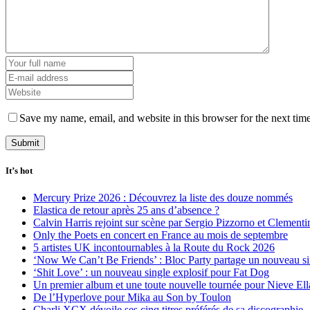
Save my name, email, and website in this browser for the next tim
It’s hot
Mercury Prize 2026 : Découvrez la liste des douze nommés
Elastica de retour après 25 ans d’absence ?
Calvin Harris rejoint sur scène par Sergio Pizzorno et Clement
Only the Poets en concert en France au mois de septembre
5 artistes UK incontournables à la Route du Rock 2026
‘Now We Can’t Be Friends’ : Bloc Party partage un nouveau sin
‘Shit Love’ : un nouveau single explosif pour Fat Dog
Un premier album et une toute nouvelle tournée pour Nieve Ell
De l’Hyperlove pour Mika au Son by Toulon
Charli XCX dévoile ses cinq titres préférés de sa discographie