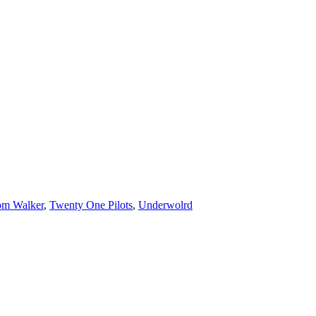
om Walker
,
Twenty One Pilots
,
Underwolrd