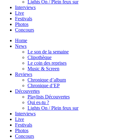
Lights On / Plein feux sur
Interviews
Live
Festivals
Photos
Concours
Home
News
Le son de la semaine
Clipothèque
Le coin des reprises
Music & Screen
Reviews
Chronique d’album
Chronique d’EP
Découvertes
Playlists Découvertes
Qui es-tu ?
Lights On / Plein feux sur
Interviews
Live
Festivals
Photos
Concours