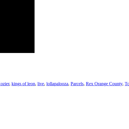
ozier
,
kings of leon
,
live
,
lollapalooza
,
Parcels
,
Rex Orange County
,
T