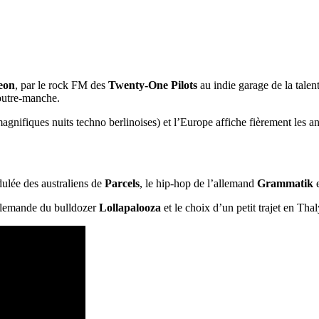
eon
, par le rock FM des
Twenty-One Pilots
au indie garage de la tale
outre-manche.
gnifiques nuits techno berlinoises) et l’Europe affiche fièrement les an
dulée des australiens de
Parcels
, le hip-hop de l’allemand
Grammatik
e
 allemande du bulldozer
Lollapalooza
et le choix d’un petit trajet en Thaly