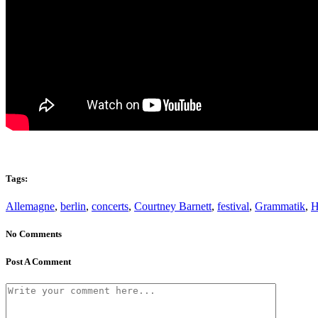
Tags:
Allemagne
,
berlin
,
concerts
,
Courtney Barnett
,
festival
,
Grammatik
,
H
No Comments
Post A Comment