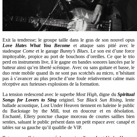
Exit la tendresse; le groupe taille dans le gras de son nouvel opus
Love Hates What You Become
et attaque sans pitié avec le
stadesque
Come
et le garage
Bunny’s Blues
. Le son est d’une force
impitoyable, propice au port de bouchons d’oreilles. Ce que le trio
perd en instruments live, il le gagne en bandes sonores lancées par le
batteur ainsi qu’en liberté scénique. Avec ou sans guitare et basse, le
duo reste mobile quand ils ne sont pas scotchés au micro, n’hésitant
pas à s’avancer au plus proche d’une foule relativement calme mais
réceptive aux furieuses explosions de la formation.
La tension redescend avec le superbe
Most High
, digne du
Spiritual
Songs for Lovers to Sing
originel. Sur
Black Sun Rising
, lente
ballade acoustique, Lost Under Heaven tiennent en haleine le public
du Backstage by the Mill, tout en douceur et en désolation.
Enchanté, Ellery ponctue chaque morceau de courtes saillies bien
senties, saluant le public présent dans un petit espace avec canapé et
tables sur sa gauche qu’il qualifie de VIP.