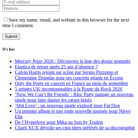
Save my name, email, and website in this browser for the next
time I comment.
It’s hot
Mercury Prize 2026 : Découvrez la liste des douze nommés
Elastica de retour après 25 ans d’absence ?
Calvin Harris rejoint sur scène par Sergio Pizzorno et
Clementine Douglas pour ses concerts géants en Écosse
Only the Poets en concert en France au mois de septembre
5 artistes UK incontournables à la Route du Rock 2026
‘Now We Can’t Be Friends’ : Bloc Party partage un nouveau
single pour faire danser les cœurs brisés
‘Shit Love’ : un nouveau single explosif pour Fat Dog
Un premier album et une toute nouvelle tournée pour Nieve
Ella
De l’Hyperlove pour Mika au Son by Toulon
Charli XCX dévoile ses cinq titres préférés de sa discographie