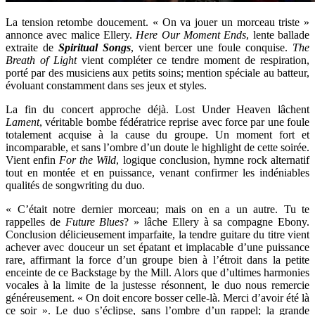
La tension retombe doucement. « On va jouer un morceau triste »
annonce avec malice Ellery.
Here Our Moment Ends
, lente ballade
extraite de
Spiritual Songs
, vient bercer une foule conquise.
The
Breath of Light
vient compléter ce tendre moment de respiration,
porté par des musiciens aux petits soins; mention spéciale au batteur,
évoluant constamment dans ses jeux et styles.
La fin du concert approche déjà. Lost Under Heaven lâchent
Lament
, véritable bombe fédératrice reprise avec force par une foule
totalement acquise à la cause du groupe. Un moment fort et
incomparable, et sans l’ombre d’un doute le highlight de cette soirée.
Vient enfin
For the Wild
, logique conclusion, hymne rock alternatif
tout en montée et en puissance, venant confirmer les indéniables
qualités de songwriting du duo.
« C’était notre dernier morceau; mais on en a un autre. Tu te
rappelles de
Future Blues
? » lâche Ellery à sa compagne Ebony.
Conclusion délicieusement imparfaite, la tendre guitare du titre vient
achever avec douceur un set épatant et implacable d’une puissance
rare, affirmant la force d’un groupe bien à l’étroit dans la petite
enceinte de ce Backstage by the Mill. Alors que d’ultimes harmonies
vocales à la limite de la justesse résonnent, le duo nous remercie
généreusement. « On doit encore bosser celle-là. Merci d’avoir été là
ce soir ». Le duo s’éclipse, sans l’ombre d’un rappel; la grande