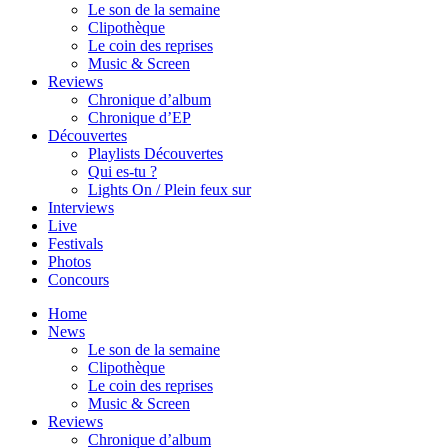
Le son de la semaine
Clipothèque
Le coin des reprises
Music & Screen
Reviews
Chronique d’album
Chronique d’EP
Découvertes
Playlists Découvertes
Qui es-tu ?
Lights On / Plein feux sur
Interviews
Live
Festivals
Photos
Concours
Home
News
Le son de la semaine
Clipothèque
Le coin des reprises
Music & Screen
Reviews
Chronique d’album