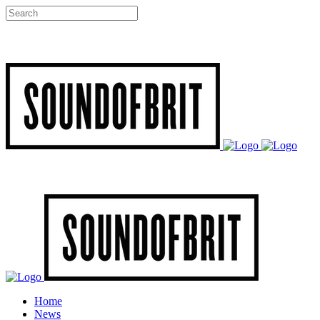
Home
News