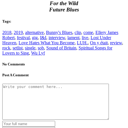
For the Wild
Future Blues
Tags:
2018
,
2019
,
alternative
,
Bunny's Blues
,
clip
,
come
,
Ellery James
Robert
,
festival
,
gig
,
I&I
,
interview
,
lament
,
live
,
Lost Under
Heaven
,
Love Hates What You Become
,
LUH.
,
On y était
,
review
,
rock
,
setlist
,
single
,
sob
,
Sound of Britain
,
Spiritual Songs for
Lovers to Sing
,
Wu Lyf
No Comments
Post A Comment