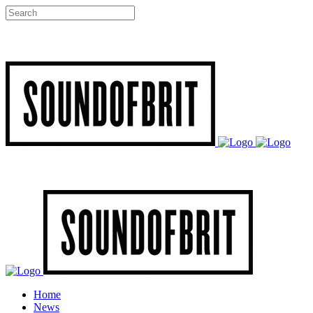
Home
News