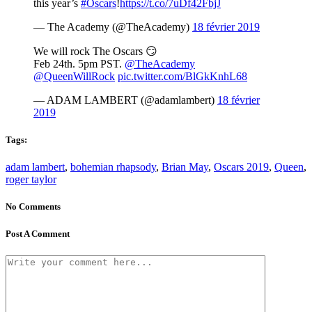
this year’s
#Oscars
!
https://t.co/7uDf42FbjJ
— The Academy (@TheAcademy)
18 février 2019
We will rock The Oscars 😏
Feb 24th. 5pm PST.
@TheAcademy
@QueenWillRock
pic.twitter.com/BlGkKnhL68
— ADAM LAMBERT (@adamlambert)
18 février
2019
Tags:
adam lambert
,
bohemian rhapsody
,
Brian May
,
Oscars 2019
,
Queen
,
roger taylor
No Comments
Post A Comment