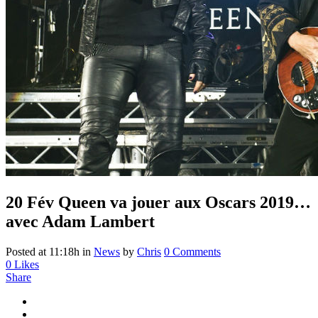
20 Fév
Queen va jouer aux Oscars 2019…
avec Adam Lambert
Posted at 11:18h
in
News
by
Chris
0 Comments
0
Likes
Share