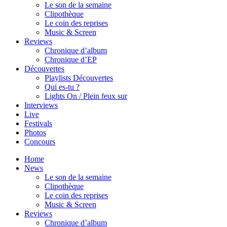
Le son de la semaine
Clipothèque
Le coin des reprises
Music & Screen
Reviews
Chronique d’album
Chronique d’EP
Découvertes
Playlists Découvertes
Qui es-tu ?
Lights On / Plein feux sur
Interviews
Live
Festivals
Photos
Concours
Home
News
Le son de la semaine
Clipothèque
Le coin des reprises
Music & Screen
Reviews
Chronique d’album