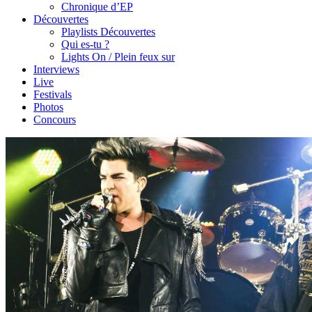
Chronique d’EP
Découvertes
Playlists Découvertes
Qui es-tu ?
Lights On / Plein feux sur
Interviews
Live
Festivals
Photos
Concours