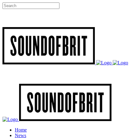
Home
News