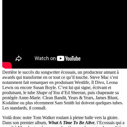
Derrière le succès du songwriter écossais, un producteur aimant à
awards qui transforme en or tout ce qu’il touche. Steve Mac s’est
notamment fait remarquer en produisant Westlife, Il Divo, Leona
Lewis ou encore Susan Boyle. C’est lui qui signe, écrivant et
produisant, le tube
Shape of You
d’Ed Sheeran, puis chapeaute sa
protégée Anne-Marie. Clean Bandit, Years & Years, James Blunt,
Kodaline ou plus récemment Sam Smith lui doivent quelques tubes.
Les standards, il connaît.
Voilà donc notre Tom Walker roulant à pleine balle vers la gloire.
Dans son premier album,
What A Time To Be Alive
, l’Ecossais qui a