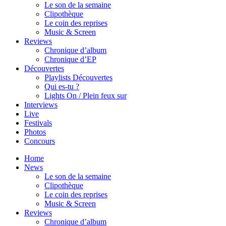
Le son de la semaine
Clipothèque
Le coin des reprises
Music & Screen
Reviews
Chronique d’album
Chronique d’EP
Découvertes
Playlists Découvertes
Qui es-tu ?
Lights On / Plein feux sur
Interviews
Live
Festivals
Photos
Concours
Home
News
Le son de la semaine
Clipothèque
Le coin des reprises
Music & Screen
Reviews
Chronique d’album