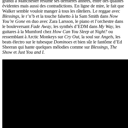
grandi à Manchester résume ses dernières années, entre des qualités
évidentes mais aussi des contradictions. En ligne de mire, le fait que
Walker semble vouloir manger à tous les râteliers. Le reggae avec
Blessings
, le r’n’b et la touche falsetto à la Sam Smith dans
Now
You’re Gone
en duo avec Zara Larsson, le piano et l’orchestre dans
le bouleversant
Fade Away
, les synthés d’EDM dans
My Way
, les
guitares à la Mumford chez
How Can You Sleep at Night?
ou
ressemblant à Arctic Monkeys sur
Cry Out
, la soul sur
Angels
, les
beats électro sur le tubesque
Dominoes
et bien sûr le fantôme d’Ed
Sheeran qui hante quelques mélodies comme sur
Blessings, The
Show
et
Just You and I
.