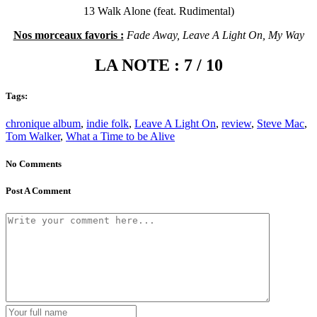
13 Walk Alone (feat. Rudimental)
Nos morceaux favoris :
Fade Away, Leave A Light On, My Way
LA NOTE : 7 / 10
Tags:
chronique album
,
indie folk
,
Leave A Light On
,
review
,
Steve Mac
,
Tom Walker
,
What a Time to be Alive
No Comments
Post A Comment