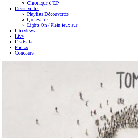
Chronique d’EP
Découvertes
Playlists Découvertes
Qui es-tu ?
Lights On / Plein feux sur
Interviews
Live
Festivals
Photos
Concours