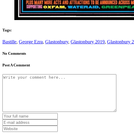
Tags:
Bastille
,
George Ezra
,
Glastonbury
,
Glastonbury 2019
,
Glastonbury 
No Comments
Post A Comment