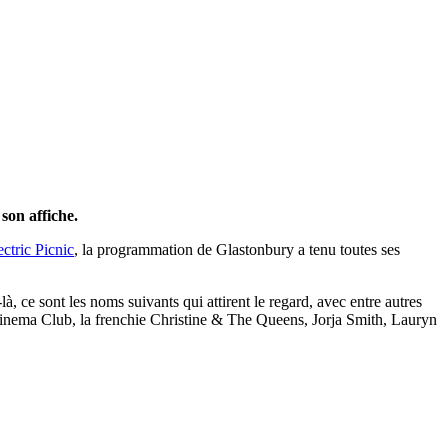
son affiche.
ectric Picnic
, la programmation de Glastonbury a tenu toutes ses
à, ce sont les noms suivants qui attirent le regard, avec entre autres
ema Club, la frenchie Christine & The Queens, Jorja Smith, Lauryn