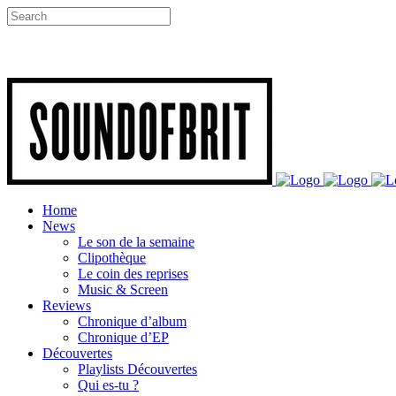
Home
News
Le son de la semaine
Clipothèque
Le coin des reprises
Music & Screen
Reviews
Chronique d’album
Chronique d’EP
Découvertes
Playlists Découvertes
Qui es-tu ?