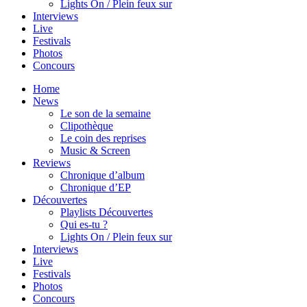
Lights On / Plein feux sur
Interviews
Live
Festivals
Photos
Concours
Home
News
Le son de la semaine
Clipothèque
Le coin des reprises
Music & Screen
Reviews
Chronique d’album
Chronique d’EP
Découvertes
Playlists Découvertes
Qui es-tu ?
Lights On / Plein feux sur
Interviews
Live
Festivals
Photos
Concours