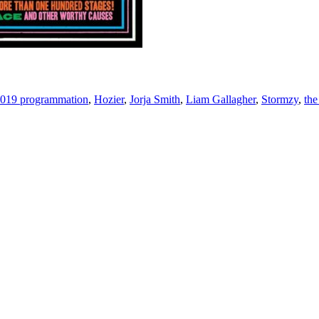
2019 programmation
,
Hozier
,
Jorja Smith
,
Liam Gallagher
,
Stormzy
,
the