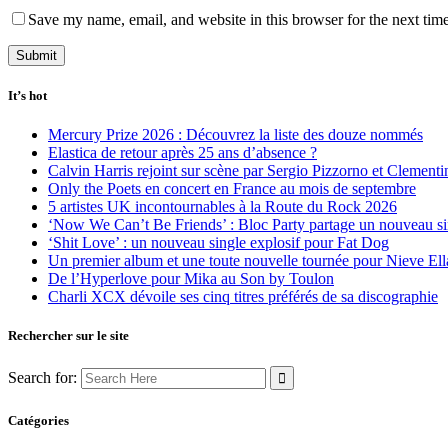
Save my name, email, and website in this browser for the next tim
It’s hot
Mercury Prize 2026 : Découvrez la liste des douze nommés
Elastica de retour après 25 ans d’absence ?
Calvin Harris rejoint sur scène par Sergio Pizzorno et Clement
Only the Poets en concert en France au mois de septembre
5 artistes UK incontournables à la Route du Rock 2026
‘Now We Can’t Be Friends’ : Bloc Party partage un nouveau sin
‘Shit Love’ : un nouveau single explosif pour Fat Dog
Un premier album et une toute nouvelle tournée pour Nieve Ell
De l’Hyperlove pour Mika au Son by Toulon
Charli XCX dévoile ses cinq titres préférés de sa discographie
Rechercher sur le site
Search for:
Catégories