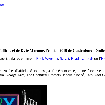
nts
ffiche et de Kylie Minogue, l’édition 2019 de Glastonbury dévoile 
 spectaculaires comme le
Rock Werchter
,
Sziget
,
Reading/Leeds
ou l’
El
s en têtes d’affiche. Si ce n’est pas forcément exceptionnel à ce niveau-l
la, George Ezra, The Chemical Brothers, Janelle Monaé, Two Door Cin