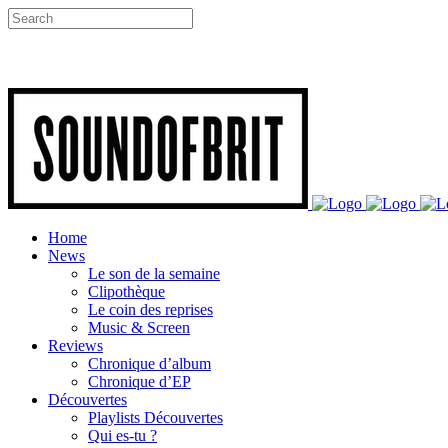
Home
News
Le son de la semaine
Clipothèque
Le coin des reprises
Music & Screen
Reviews
Chronique d’album
Chronique d’EP
Découvertes
Playlists Découvertes
Qui es-tu ?