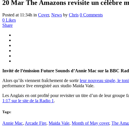
20 Mar
The Amazons revisite un célèbre 
Posted at 11:34h
in
Cover
,
News
by
Chris
0 Comments
0
Likes
Share
Invité de l’émission Future Sounds d’Annie Mac sur la BBC Rad
Alors qu’ils viennent fraîchement de sortir
leur nouveau single, le ton
performance live enregistré aux studio Maida Vale.
Les Anglais en ont profité pour revisiter un titre d’un de leur groupe
1:17 sur le site de la Radio 1
.
Tags:
Annie Mac
,
Arcade Fire
,
Maida Vale
,
Month of May cover
,
The Ama