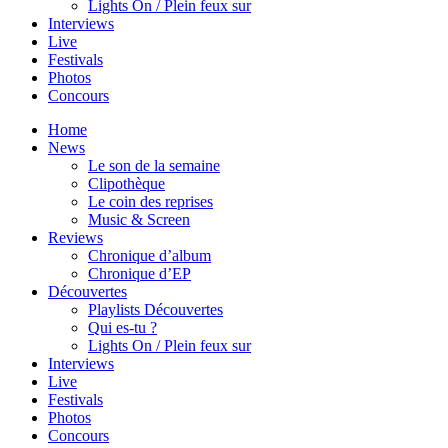
Lights On / Plein feux sur
Interviews
Live
Festivals
Photos
Concours
Home
News
Le son de la semaine
Clipothèque
Le coin des reprises
Music & Screen
Reviews
Chronique d’album
Chronique d’EP
Découvertes
Playlists Découvertes
Qui es-tu ?
Lights On / Plein feux sur
Interviews
Live
Festivals
Photos
Concours