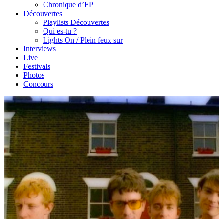
Chronique d’EP
Découvertes
Playlists Découvertes
Qui es-tu ?
Lights On / Plein feux sur
Interviews
Live
Festivals
Photos
Concours