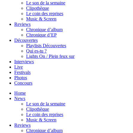
Le son de la semaine
Clipothèque
Le coin des reprises
Music & Screen
Reviews
Chronique d’album
Chronique d’EP
Découvertes
Playlists Découvertes
Qui es-tu ?
Lights On / Plein feux sur
Interviews
Live
Festivals
Photos
Concours
Home
News
Le son de la semaine
Clipothèque
Le coin des reprises
Music & Screen
Reviews
Chronique d’album