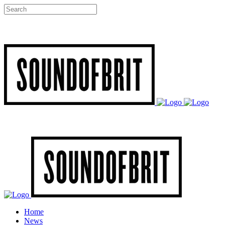
Home
News