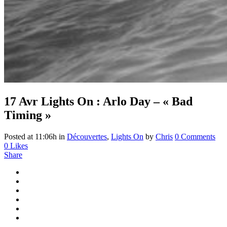
17 Avr
Lights On : Arlo Day – « Bad
Timing »
Posted at 11:06h
in
Découvertes
,
Lights On
by
Chris
0 Comments
0
Likes
Share