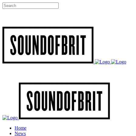
Home
News