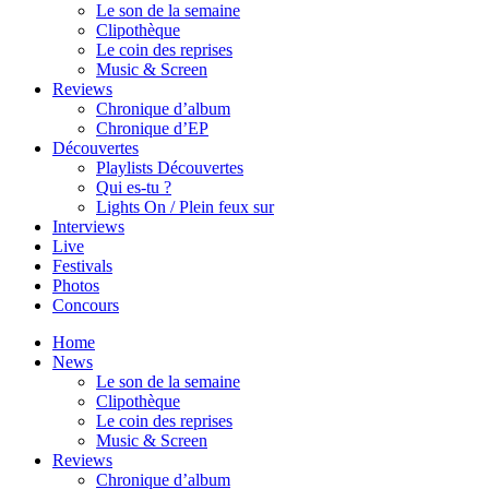
Le son de la semaine
Clipothèque
Le coin des reprises
Music & Screen
Reviews
Chronique d’album
Chronique d’EP
Découvertes
Playlists Découvertes
Qui es-tu ?
Lights On / Plein feux sur
Interviews
Live
Festivals
Photos
Concours
Home
News
Le son de la semaine
Clipothèque
Le coin des reprises
Music & Screen
Reviews
Chronique d’album