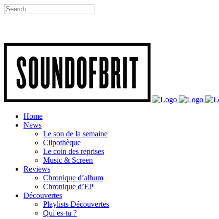
Home
News
Le son de la semaine
Clipothèque
Le coin des reprises
Music & Screen
Reviews
Chronique d’album
Chronique d’EP
Découvertes
Playlists Découvertes
Qui es-tu ?