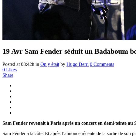
19 Avr
Sam Fender séduit un Badaboum b
Posted at 08:42h
in
On y était
by
Hugo Derri
0 Comments
0
Likes
Share
Sam Fender revenait à Paris après un concert en demi-teinte au
Sam Fender a la côte. Et après l’annonce récente de la sortie de son