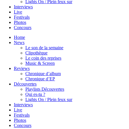
Lights On / Plein feux sur
Interviews
Live
Festivals
Photos
Concours
Home
News
Le son de la semaine
Clipothèque
Le coin des reprises
Music & Screen
Reviews
Chronique d’album
Chronique d’EP
Découvertes
Playlists Découvertes
Qui es-tu ?
Lights On / Plein feux sur
Interviews
Live
Festivals
Photos
Concours