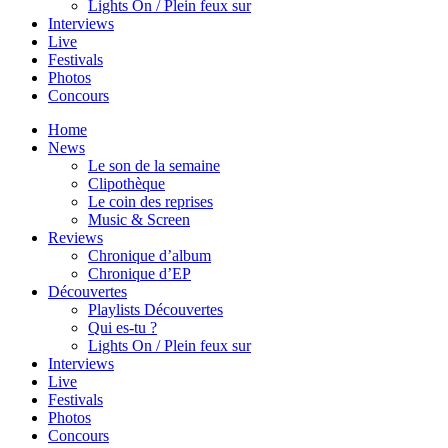
Lights On / Plein feux sur
Interviews
Live
Festivals
Photos
Concours
Home
News
Le son de la semaine
Clipothèque
Le coin des reprises
Music & Screen
Reviews
Chronique d’album
Chronique d’EP
Découvertes
Playlists Découvertes
Qui es-tu ?
Lights On / Plein feux sur
Interviews
Live
Festivals
Photos
Concours