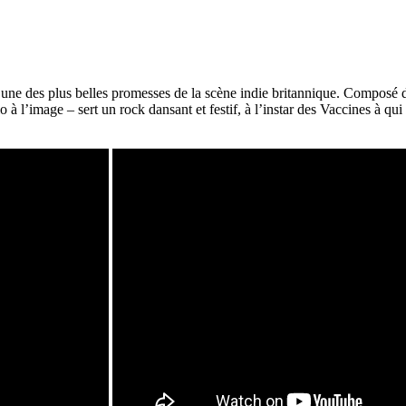
 l’une des plus belles promesses de la scène indie britannique. Compo
à l’image – sert un rock dansant et festif, à l’instar des Vaccines à qu