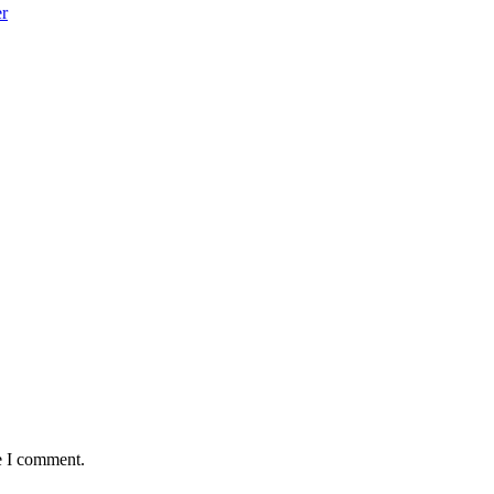
er
e I comment.