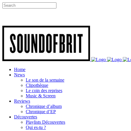
Home
News
Le son de la semaine
Clipothèque
Le coin des reprises
Music & Screen
Reviews
Chronique d’album
Chronique d’EP
Découvertes
Playlists Découvertes
Qui es-tu ?