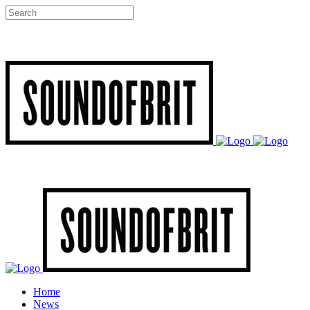
Home
News