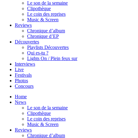
Le son de la semaine
Clipothèque
Le coin des reprises
Music & Screen
Reviews
Chronique d’album
Chronique d’EP
Découvertes
Playlists Découvertes
Qui es-tu ?
Lights On / Plein feux sur
Interviews
Live
Festivals
Photos
Concours
Home
News
Le son de la semaine
Clipothèque
Le coin des reprises
Music & Screen
Reviews
Chronique d’album