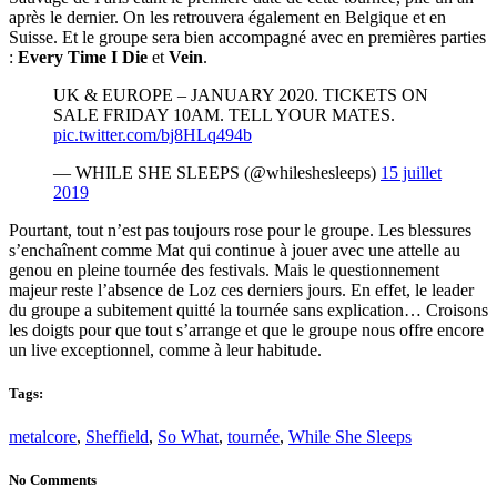
après le dernier. On les retrouvera également en Belgique et en
Suisse. Et le groupe sera bien accompagné avec en premières parties
:
Every Time I Die
et
Vein
.
UK & EUROPE – JANUARY 2020. TICKETS ON
SALE FRIDAY 10AM. TELL YOUR MATES.
pic.twitter.com/bj8HLq494b
— WHILE SHE SLEEPS (@whileshesleeps)
15 juillet
2019
Pourtant, tout n’est pas toujours rose pour le groupe. Les blessures
s’enchaînent comme Mat qui continue à jouer avec une attelle au
genou en pleine tournée des festivals. Mais le questionnement
majeur reste l’absence de Loz ces derniers jours. En effet, le leader
du groupe a subitement quitté la tournée sans explication… Croisons
les doigts pour que tout s’arrange et que le groupe nous offre encore
un live exceptionnel, comme à leur habitude.
Tags:
metalcore
,
Sheffield
,
So What
,
tournée
,
While She Sleeps
No Comments