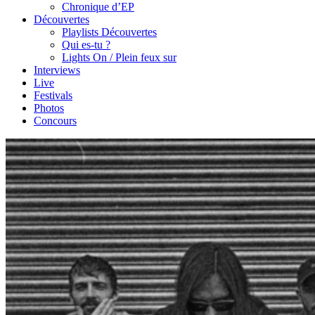
Chronique d’EP
Découvertes
Playlists Découvertes
Qui es-tu ?
Lights On / Plein feux sur
Interviews
Live
Festivals
Photos
Concours