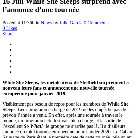
16 Juil
While She Sleeps surprend avec
l’annonce d’une tournée
Posted at 11:36h
in
News
by
Julie Garcia
0 Comments
0
Likes
Share
While She Sleeps,
les metalcoreux de Sheffield surprennent à
nouveau leurs fans et annoncent une nouvelle tournée
européenne pour janvier 2019.
Visiblement pas besoin de repos pour les membres de
While She
Sleeps
. Leur programme chargé de 2019 ne les empêche pas de
prévoir l’année à venir. En effet, après une tournée à travers le
monde, un programme de festivals bien chargé, et la sortie de
l’excellent
So What?
, le groupe ne s’arrête pas là. Il a d’ailleurs
annoncé un mini tournée européenne pour Janvier 2020. Le Cabaret
Sauvage de Paris étant le première date de cette tournée, pile un an