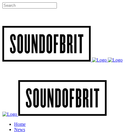
Home
News