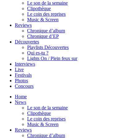
Le son de la semaine
Clipothèque
Le coin des reprises
Music & Screen
Reviews
Chronique d’album
Chronique d’EP
Découvertes
Playlists Découvertes
Qui es-tu ?
Lights On / Plein feux sur
Interviews
Live
Festivals
Photos
Concours
Home
News
Le son de la semaine
Clipothèque
Le coin des reprises
Music & Screen
Reviews
Chronique d’album