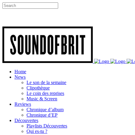
Home
News
Le son de la semaine
Clipothèque
Le coin des reprises
Music & Screen
Reviews
Chronique d’album
Chronique d’EP
Découvertes
Playlists Découvertes
Qui es-tu ?