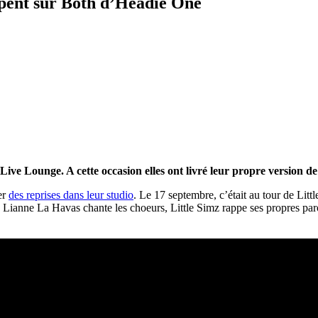
pent sur Both d’Headie One
Live Lounge. A cette occasion elles ont livré leur propre version 
er
des reprises dans leur studio
. Le 17 septembre, c’était au tour de Lit
ue Lianne La Havas chante les choeurs, Little Simz rappe ses propres pa