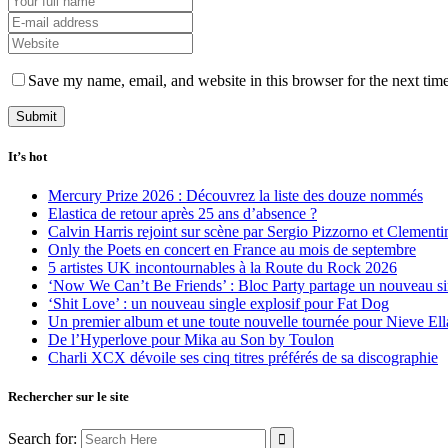
Save my name, email, and website in this browser for the next tim
It’s hot
Mercury Prize 2026 : Découvrez la liste des douze nommés
Elastica de retour après 25 ans d’absence ?
Calvin Harris rejoint sur scène par Sergio Pizzorno et Clement
Only the Poets en concert en France au mois de septembre
5 artistes UK incontournables à la Route du Rock 2026
‘Now We Can’t Be Friends’ : Bloc Party partage un nouveau sin
‘Shit Love’ : un nouveau single explosif pour Fat Dog
Un premier album et une toute nouvelle tournée pour Nieve Ell
De l’Hyperlove pour Mika au Son by Toulon
Charli XCX dévoile ses cinq titres préférés de sa discographie
Rechercher sur le site
Search for: