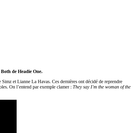
de Both de Headie One.
tle Simz et Lianne La Havas. Ces dernières ont décidé de reprendre
roles. On l’entend par exemple clamer :
They say I’m the woman of the