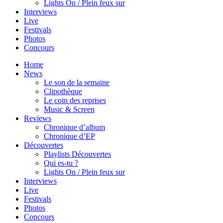
Lights On / Plein feux sur
Interviews
Live
Festivals
Photos
Concours
Home
News
Le son de la semaine
Clipothèque
Le coin des reprises
Music & Screen
Reviews
Chronique d’album
Chronique d’EP
Découvertes
Playlists Découvertes
Qui es-tu ?
Lights On / Plein feux sur
Interviews
Live
Festivals
Photos
Concours