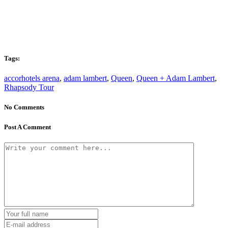
Tags:
accorhotels arena
,
adam lambert
,
Queen
,
Queen + Adam Lambert
,
Rhapsody Tour
No Comments
Post A Comment