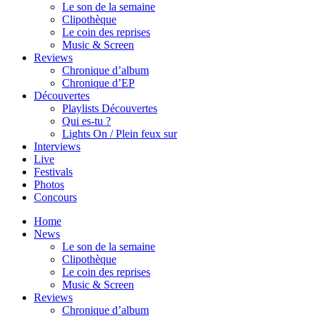
Le son de la semaine
Clipothèque
Le coin des reprises
Music & Screen
Reviews
Chronique d’album
Chronique d’EP
Découvertes
Playlists Découvertes
Qui es-tu ?
Lights On / Plein feux sur
Interviews
Live
Festivals
Photos
Concours
Home
News
Le son de la semaine
Clipothèque
Le coin des reprises
Music & Screen
Reviews
Chronique d’album