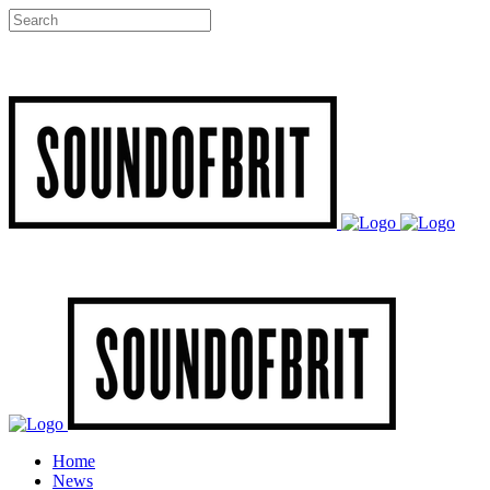
Home
News