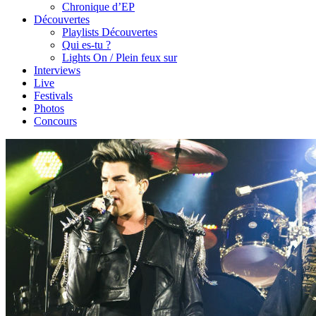
Chronique d’EP
Découvertes
Playlists Découvertes
Qui es-tu ?
Lights On / Plein feux sur
Interviews
Live
Festivals
Photos
Concours