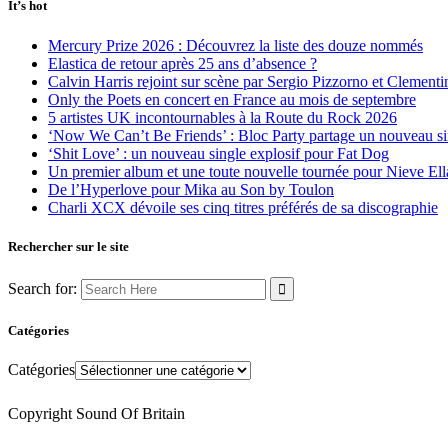
It’s hot
Mercury Prize 2026 : Découvrez la liste des douze nommés
Elastica de retour après 25 ans d’absence ?
Calvin Harris rejoint sur scène par Sergio Pizzorno et Clement
Only the Poets en concert en France au mois de septembre
5 artistes UK incontournables à la Route du Rock 2026
‘Now We Can’t Be Friends’ : Bloc Party partage un nouveau sin
‘Shit Love’ : un nouveau single explosif pour Fat Dog
Un premier album et une toute nouvelle tournée pour Nieve Ell
De l’Hyperlove pour Mika au Son by Toulon
Charli XCX dévoile ses cinq titres préférés de sa discographie
Rechercher sur le site
Search for:
Catégories
Catégories
Copyright Sound Of Britain