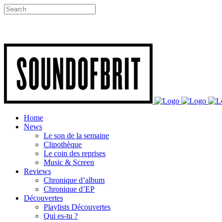
Home
News
Le son de la semaine
Clipothèque
Le coin des reprises
Music & Screen
Reviews
Chronique d’album
Chronique d’EP
Découvertes
Playlists Découvertes
Qui es-tu ?