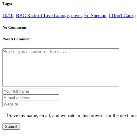
Tags:
10/10
,
BBC Radio 1 Live Lounge
,
cover
,
Ed Sheeran
,
I Don't Care
,
j
No Comments
Post A Comment
Save my name, email, and website in this browser for the next tim