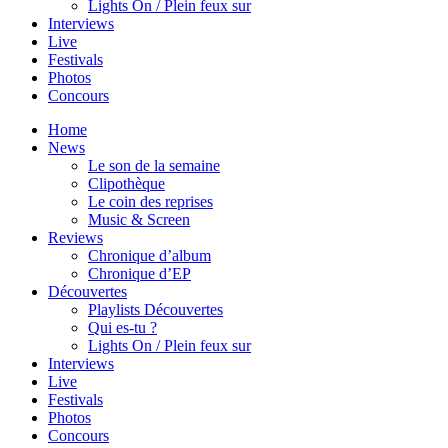
Lights On / Plein feux sur
Interviews
Live
Festivals
Photos
Concours
Home
News
Le son de la semaine
Clipothèque
Le coin des reprises
Music & Screen
Reviews
Chronique d’album
Chronique d’EP
Découvertes
Playlists Découvertes
Qui es-tu ?
Lights On / Plein feux sur
Interviews
Live
Festivals
Photos
Concours