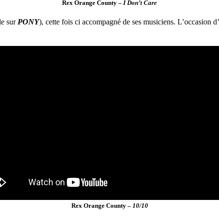
Rex Orange County –
I Don’t Care
le sur
PONY
), cette fois ci accompagné de ses musiciens. L’occasion d’
Rex Orange County –
10/10