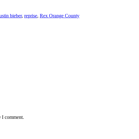
ustin bieber
,
reprise
,
Rex Orange County
e I comment.