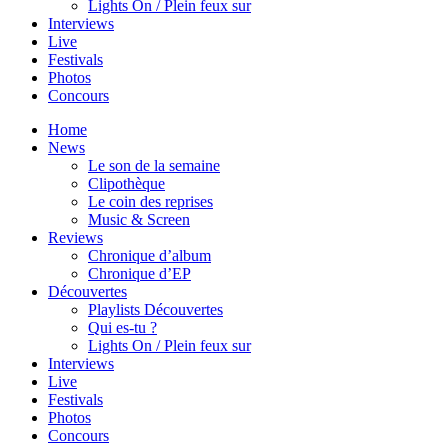
Lights On / Plein feux sur
Interviews
Live
Festivals
Photos
Concours
Home
News
Le son de la semaine
Clipothèque
Le coin des reprises
Music & Screen
Reviews
Chronique d’album
Chronique d’EP
Découvertes
Playlists Découvertes
Qui es-tu ?
Lights On / Plein feux sur
Interviews
Live
Festivals
Photos
Concours