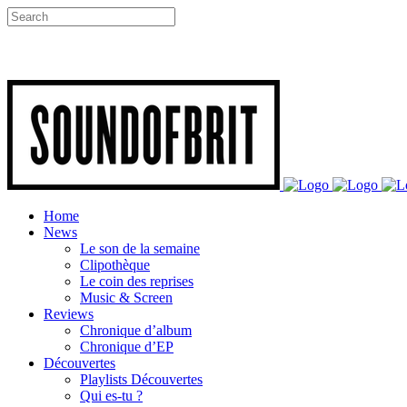
Home
News
Le son de la semaine
Clipothèque
Le coin des reprises
Music & Screen
Reviews
Chronique d’album
Chronique d’EP
Découvertes
Playlists Découvertes
Qui es-tu ?