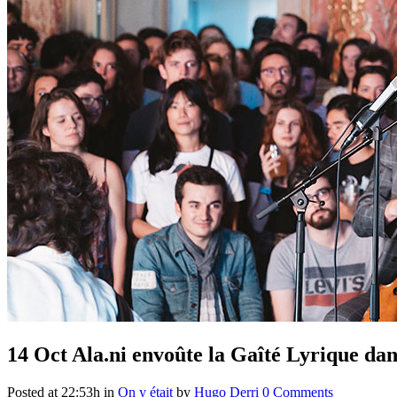
14 Oct
Ala.ni envoûte la Gaîté Lyrique da
Posted at 22:53h
in
On y était
by
Hugo Derri
0 Comments