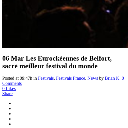
06 Mar
Les Eurockéennes de Belfort,
sacré meilleur festival du monde
Posted at 09:47h
in
Festivals
,
Festivals France
,
News
by
Brian K.
0
Comments
0
Likes
Share