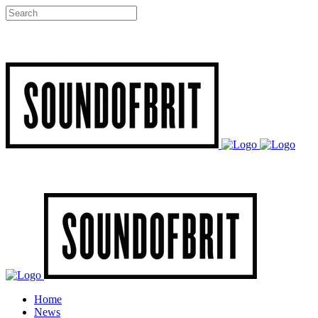
Home
News