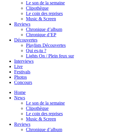
Le son de la semaine
Clipothèque
Le coin des reprises
Music & Screen
Reviews
Chronique d’album
Chronique d’EP
Découvertes
Playlists Découvertes
Qui es-tu ?
Lights On / Plein feux sur
Interviews
Live
Festivals
Photos
Concours
Home
News
Le son de la semaine
Clipothèque
Le coin des reprises
Music & Screen
Reviews
Chronique d’album