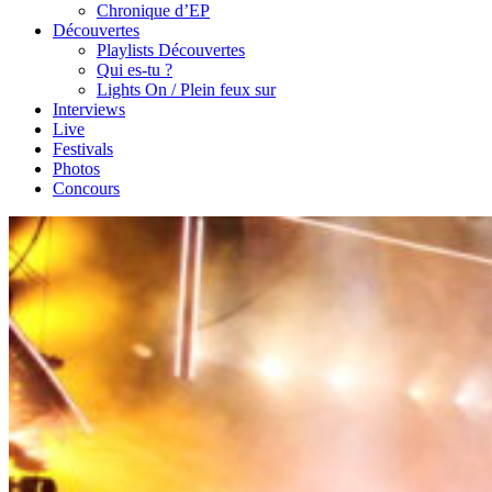
Chronique d’EP
Découvertes
Playlists Découvertes
Qui es-tu ?
Lights On / Plein feux sur
Interviews
Live
Festivals
Photos
Concours