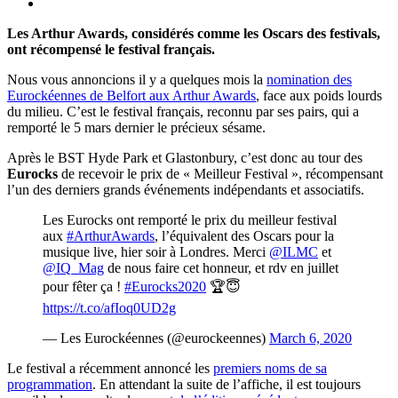
Les Arthur Awards, considérés comme les Oscars des festivals,
ont récompensé le festival français.
Nous vous annoncions il y a quelques mois la
nomination des
Eurockéennes de Belfort aux Arthur Awards
, face aux poids lourds
du milieu. C’est le festival français, reconnu par ses pairs, qui a
remporté le 5 mars dernier le précieux sésame.
Après le BST Hyde Park et Glastonbury, c’est donc au tour des
Eurocks
de recevoir le prix de « Meilleur Festival », récompensant
l’un des derniers grands événements indépendants et associatifs.
Les Eurocks ont remporté le prix du meilleur festival
aux
#ArthurAwards
, l’équivalent des Oscars pour la
musique live, hier soir à Londres. Merci
@ILMC
et
@IQ_Mag
de nous faire cet honneur, et rdv en juillet
pour fêter ça !
#Eurocks2020
🏆😇
https://t.co/afIoq0UD2g
— Les Eurockéennes (@eurockeennes)
March 6, 2020
Le festival a récemment annoncé les
premiers noms de sa
programmation
. En attendant la suite de l’affiche, il est toujours