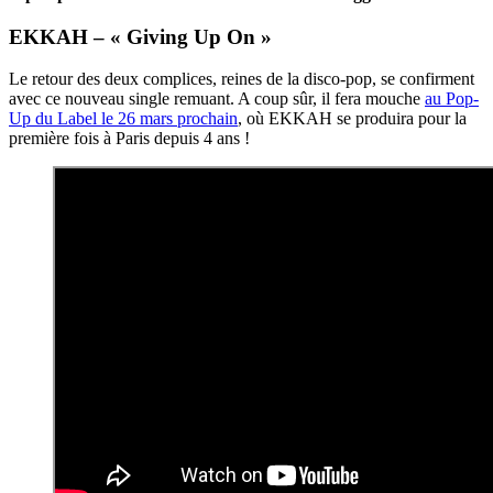
EKKAH – « Giving Up On »
Le retour des deux complices, reines de la disco-pop, se confirment
avec ce nouveau single remuant. A coup sûr, il fera mouche
au Pop-
Up du Label le 26 mars prochain
, où EKKAH se produira pour la
première fois à Paris depuis 4 ans !