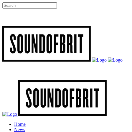
Home
News