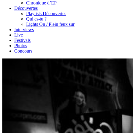
Chronique d’EP
Découvertes
Playlists Découvertes
Qui es-tu ?
Lights On / Plein feux sur
Interviews
Live
Festivals
Photos
Concours