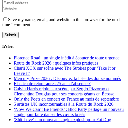
Save my name, email, and website in this browser for the next
time I comment.
It’s hot
Florence Road : un single inédit à écouter de toute urgence
Route du Rock 2026 : quelques infos pratiques
Charli XCX sur scène avec The Strokes pour ‘Take It or
Leave It’
Mercury Prize 2026 : Découvrez la liste des douze nommés
Elastica de retour après 25 ans d’absence ?
Calvin Harris rejoint sur scène par Sergio Pizzorno et
Clementine Douglas pour ses concerts géants en Écosse
Only the Poets en concert en France au mois de septembre
5 artistes UK incontournables à la Route du Rock 2026
‘Now We Can’t Be Friends’ : Bloc Party partage un nouveau
single pour faire danser les cœurs brisés
‘Shit Love’ : un nouveau single explosif pour Fat Dog