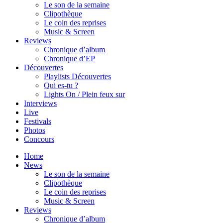
Le son de la semaine
Clipothèque
Le coin des reprises
Music & Screen
Reviews
Chronique d’album
Chronique d’EP
Découvertes
Playlists Découvertes
Qui es-tu ?
Lights On / Plein feux sur
Interviews
Live
Festivals
Photos
Concours
Home
News
Le son de la semaine
Clipothèque
Le coin des reprises
Music & Screen
Reviews
Chronique d’album