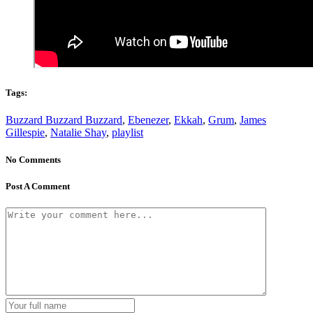
Tags:
Buzzard Buzzard Buzzard
,
Ebenezer
,
Ekkah
,
Grum
,
James
Gillespie
,
Natalie Shay
,
playlist
No Comments
Post A Comment