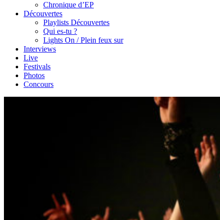
Chronique d’EP
Découvertes
Playlists Découvertes
Qui es-tu ?
Lights On / Plein feux sur
Interviews
Live
Festivals
Photos
Concours