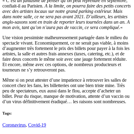
« C
‘est un fantasme de penser qu’on peut reprendre en septembre
,
confiait-il au Parisien.
A la limite, on pourra faire des petits concerts
avec des artistes locaux sur notre grand parking extérieur. Mais
dans notre salle, ce ne sera pas avant 2021. D’ailleurs, les artistes
anglo-saxons sont en train de reporter leurs tournées dans un an. A
mon avis, tant qu’on n’aura pas de vaccin, ce sera compliqué.
«
Une vision pessimiste malheureusement partagée dans le milieu du
spectacle vivant. Economiquement, ce ne serait pas viable, à moins
d’augmenter très fortement le prix des billets pour payer à la fois les
artistes, la salle et autres frais annexes (taxes, catering, etc.), et de
faire deux concerts le même soir avec une jauge fortement réduite.
Et encore, même avec ces options, de nombreux producteurs et
tourneurs ne s’y retrouveront pas.
Même si on peut attester d’une impatience à retrouver les salles de
concert chez les fans, les billetteries ont une bien triste mine. Très
peu de spectateurs, eux aussi dans le flou, accepte d’acheter un
billet. Peur du risque, manque de motivation, attente d’un vaccin ou
d’un virus définitivement éradiqué… les raisons sont nombreuses.
Tags:
Coronavirus
,
Covid-19