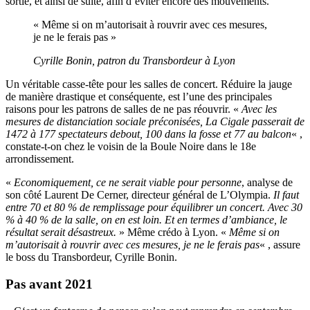
sortie, et ainsi de suite, afin d’éviter encore des mouvements.
« Même si on m’autorisait à rouvrir avec ces mesures,
je ne le ferais pas »
Cyrille Bonin, patron du Transbordeur à Lyon
Un véritable casse-tête pour les salles de concert. Réduire la jauge
de manière drastique et conséquente, est l’une des principales
raisons pour les patrons de salles de ne pas réouvrir. «
Avec les
mesures de distanciation sociale préconisées, La Cigale passerait de
1472 à 177 spectateurs debout, 100 dans la fosse et 77 au balcon
« ,
constate-t-on chez le voisin de la Boule Noire dans le 18e
arrondissement.
«
Economiquement, ce ne serait viable pour personne
, analyse de
son côté Laurent De Cerner, directeur général de L’Olympia.
Il faut
entre 70 et 80 % de remplissage pour équilibrer un concert. Avec 30
% à 40 % de la salle, on en est loin. Et en termes d’ambiance, le
résultat serait désastreux.
» Même crédo à Lyon. «
Même si on
m’autorisait à rouvrir avec ces mesures, je ne le ferais pas
« , assure
le boss du Transbordeur, Cyrille Bonin.
Pas avant 2021