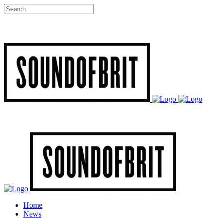
Home
News