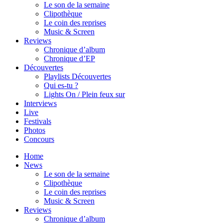
Le son de la semaine
Clipothèque
Le coin des reprises
Music & Screen
Reviews
Chronique d’album
Chronique d’EP
Découvertes
Playlists Découvertes
Qui es-tu ?
Lights On / Plein feux sur
Interviews
Live
Festivals
Photos
Concours
Home
News
Le son de la semaine
Clipothèque
Le coin des reprises
Music & Screen
Reviews
Chronique d’album