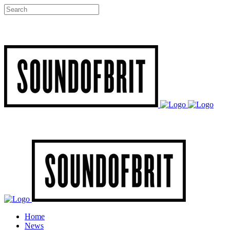
Home
News