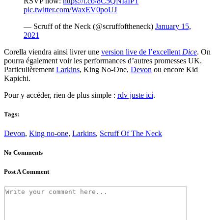
RSVP now:
https://t.co/8C5QNIaIP1
pic.twitter.com/WaxEV0poUJ
— Scruff of the Neck (@scruffoftheneck)
January 15,
2021
Corella viendra ainsi livrer une
version live de l’excellent
Dice
. On
pourra également voir les performances d’autres promesses UK.
Particulièrement
Larkins
, King No-One,
Devon
ou encore Kid
Kapichi.
Pour y accéder, rien de plus simple :
rdv juste ici
.
Tags:
Devon
,
King no-one
,
Larkins
,
Scruff Of The Neck
No Comments
Post A Comment