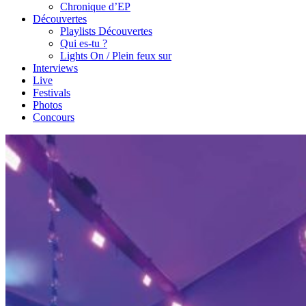
Chronique d’EP
Découvertes
Playlists Découvertes
Qui es-tu ?
Lights On / Plein feux sur
Interviews
Live
Festivals
Photos
Concours