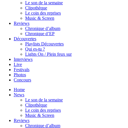
Le son de la semaine
Clipothèque
Le coin des reprises
Music & Screen
Reviews
Chronique d’album
Chronique d’EP
Découvertes
Playlists Découvertes
Qui es-tu ?
Lights On / Plein feux sur
Interviews
Live
Festivals
Photos
Concours
Home
News
Le son de la semaine
Clipothèque
Le coin des reprises
Music & Screen
Reviews
Chronique d’album