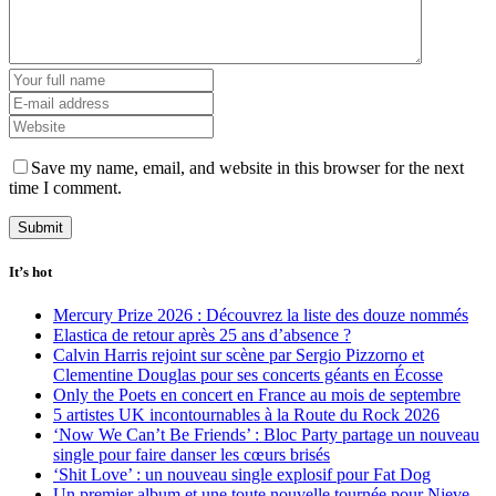
Save my name, email, and website in this browser for the next
time I comment.
It’s hot
Mercury Prize 2026 : Découvrez la liste des douze nommés
Elastica de retour après 25 ans d’absence ?
Calvin Harris rejoint sur scène par Sergio Pizzorno et
Clementine Douglas pour ses concerts géants en Écosse
Only the Poets en concert en France au mois de septembre
5 artistes UK incontournables à la Route du Rock 2026
‘Now We Can’t Be Friends’ : Bloc Party partage un nouveau
single pour faire danser les cœurs brisés
‘Shit Love’ : un nouveau single explosif pour Fat Dog
Un premier album et une toute nouvelle tournée pour Nieve