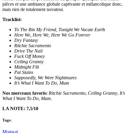
pièces et une ambiance globale captivante et mélancolique donc,
mais rien de totalement novateur.
Tracklist:
To The Bin My Friend, Tonight We Vacate Earth
Here We, Here We, Here We Go Forever
Dry Fantasy
Ritchie Sacramento
Drive The Nail
Fuck Off Money
Ceiling Granny
Midnight Flit
Pat Stains
Supposedly, We Were Nightmares
It’s What I Want To Do, Mum
Nos morceaux favoris:
Ritchie Sacramento
,
Ceiling Granny
,
It’s
What I Want To Do, Mum
.
LA NOTE: 7,5/10
Tags:
Mogwai