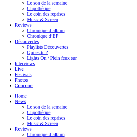
Le son de la semaine
Clipothèque
Le coin des reprises
Music & Screen
Reviews
Chronique d’album
Chronique d’EP
Découvertes
Playlists Découvertes
Qui es-tu ?
Lights On / Plein feux sur
Interviews
Live
Festivals
Photos
Concours
Home
News
Le son de la semaine
Clipothèque
Le coin des reprises
Music & Screen
Reviews
Chronique d’album