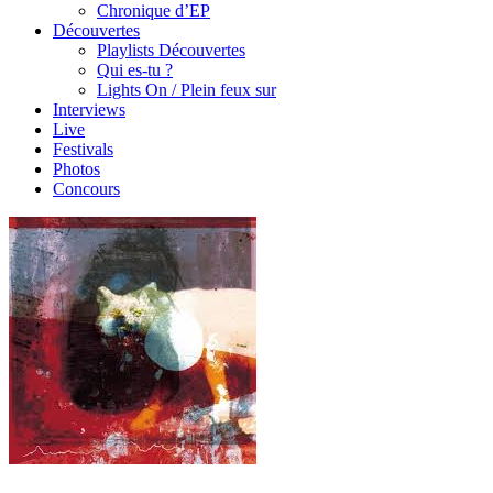
Chronique d’EP
Découvertes
Playlists Découvertes
Qui es-tu ?
Lights On / Plein feux sur
Interviews
Live
Festivals
Photos
Concours