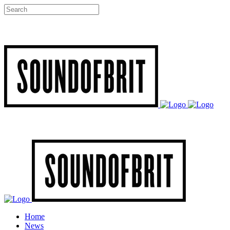
Home
News