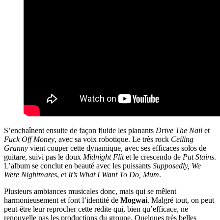
S’enchaînent ensuite de façon fluide les planants
Drive The Nail
et
Fuck Off Money
, avec sa voix robotique. Le très rock
Ceiling
Granny
vient couper cette dynamique, avec ses efficaces solos de
guitare, suivi pas le doux
Midnight Flit
et le crescendo de
Pat Stains
.
L’album se conclut en beauté avec les puissants
Supposedly, We
Were Nightmares
, et
It’s What I Want To Do, Mum
.
Plusieurs ambiances musicales donc, mais qui se mêlent
harmonieusement et font l’identité de
Mogwai
. Malgré tout, on peut
peut-être leur reprocher cette redite qui, bien qu’efficace, ne
renouvelle pas les productions du groupe. Quelques très belles