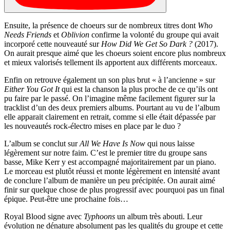
Ensuite, la présence de choeurs sur de nombreux titres dont
Who
Needs Friends
et
Oblivion
confirme la volonté du groupe qui avait
incorporé cette nouveauté sur
How Did We Get So Dark ?
(2017).
On aurait presque aimé que les choeurs soient encore plus nombreux
et mieux valorisés tellement ils apportent aux différents morceaux.
Enfin on retrouve également un son plus brut « à l’ancienne » sur
Either You Got It
qui est la chanson la plus proche de ce qu’ils ont
pu faire par le passé. On l’imagine même facilement figurer sur la
tracklist d’un des deux premiers albums. Pourtant au vu de l’album
elle apparait clairement en retrait, comme si elle était dépassée par
les nouveautés rock-électro mises en place par le duo ?
L’album se conclut sur
All We Have Is Now
qui nous laisse
légèrement sur notre faim. C’est le premier titre du groupe sans
basse, Mike Kerr y est accompagné majoritairement par un piano.
Le morceau est plutôt réussi et monte légèrement en intensité avant
de conclure l’album de manière un peu précipitée. On aurait aimé
finir sur quelque chose de plus progressif avec pourquoi pas un final
épique. Peut-être une prochaine fois…
Royal Blood signe avec
Typhoons
un album très abouti. Leur
évolution ne dénature absolument pas les qualités du groupe et cette