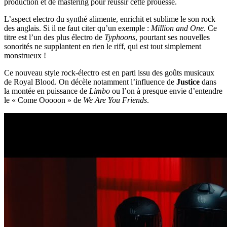
production et de mastering pour réussir cette prouesse.
L’aspect electro du synthé alimente, enrichit et sublime le son rock
des anglais. Si il ne faut citer qu’un exemple :
Million and One
. Ce
titre est l’un des plus électro de
Typhoons
, pourtant ses nouvelles
sonorités ne supplantent en rien le riff, qui est tout simplement
monstrueux !
Ce nouveau style rock-électro est en parti issu des goûts musicaux
de Royal Blood. On décèle notamment l’influence de
Justice
dans
la montée en puissance de
Limbo
ou l’on à presque envie d’entendre
le « Come Ooooon » de
We Are You Friends
.