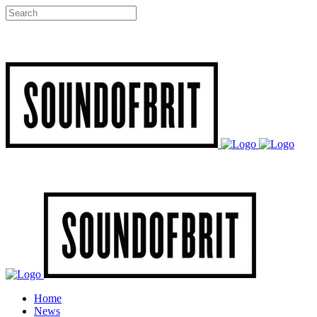
Home
News