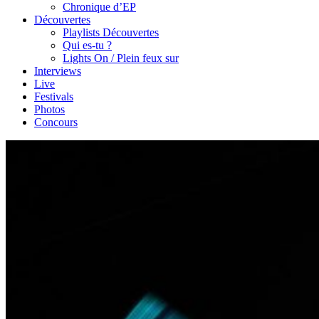
Chronique d’EP
Découvertes
Playlists Découvertes
Qui es-tu ?
Lights On / Plein feux sur
Interviews
Live
Festivals
Photos
Concours