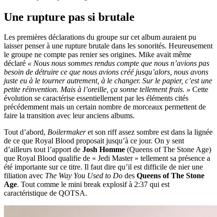
Une rupture pas si brutale
Les premières déclarations du groupe sur cet album auraient pu
laisser penser à une rupture brutale dans les sonorités. Heureusement
le groupe ne compte pas renier ses origines. Mike avait même
déclaré
« Nous nous sommes rendus compte que nous n’avions pas
besoin de détruire ce que nous avions créé jusqu’alors, nous avons
juste eu à le tourner autrement, à le changer. Sur le papier, c’est une
petite réinvention. Mais à l’oreille, ça sonne tellement frais. »
Cette
évolution se caractérise essentiellement par les éléments cités
précédemment mais un certain nombre de morceaux permettent de
faire la transition avec leur anciens albums.
Tout d’abord,
Boilermaker
et son riff assez sombre est dans la lignée
de ce que Royal Blood proposait jusqu’à ce jour. On y sent
d’ailleurs tout l’apport de
Josh Homme
(Queens of The Stone Age)
que Royal Blood qualifie de « Jedi Master » tellement sa présence a
été importante sur ce titre. Il faut dire qu’il est difficile de nier une
filiation avec
The Way You Used to Do
des
Queens of The Stone
Age
. Tout comme le mini break explosif à 2:37 qui est
caractéristique de QOTSA.