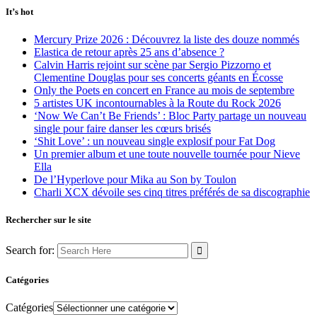
It’s hot
Mercury Prize 2026 : Découvrez la liste des douze nommés
Elastica de retour après 25 ans d’absence ?
Calvin Harris rejoint sur scène par Sergio Pizzorno et
Clementine Douglas pour ses concerts géants en Écosse
Only the Poets en concert en France au mois de septembre
5 artistes UK incontournables à la Route du Rock 2026
‘Now We Can’t Be Friends’ : Bloc Party partage un nouveau
single pour faire danser les cœurs brisés
‘Shit Love’ : un nouveau single explosif pour Fat Dog
Un premier album et une toute nouvelle tournée pour Nieve
Ella
De l’Hyperlove pour Mika au Son by Toulon
Charli XCX dévoile ses cinq titres préférés de sa discographie
Rechercher sur le site
Search for:
Catégories
Catégories