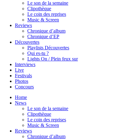
Le son de la semaine
Clipothèque
Le coin des reprises
Music & Screen
Reviews
Chronique d’album
Chronique d’EP
Découvertes
Playlists Découvertes
Qui es-tu ?
Lights On / Plein feux sur
Interviews
Live
Festivals
Photos
Concours
Home
News
Le son de la semaine
Clipothèque
Le coin des reprises
Music & Screen
Reviews
Chronique d’album