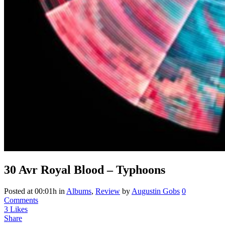
30 Avr
Royal Blood – Typhoons
Posted at 00:01h
in
Albums
,
Review
by
Augustin Gobs
0
Comments
3
Likes
Share