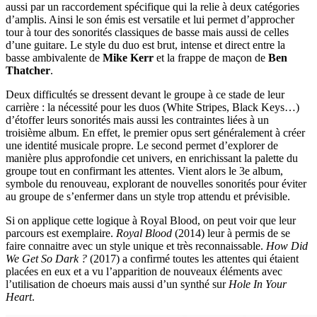
aussi par un raccordement spécifique qui la relie à deux catégories
d’amplis. Ainsi le son émis est versatile et lui permet d’approcher
tour à tour des sonorités classiques de basse mais aussi de celles
d’une guitare. Le style du duo est brut, intense et direct entre la
basse ambivalente de
Mike Kerr
et la frappe de maçon de
Ben
Thatcher
.
Deux difficultés se dressent devant le groupe à ce stade de leur
carrière : la nécessité pour les duos (White Stripes, Black Keys…)
d’étoffer leurs sonorités mais aussi les contraintes liées à un
troisième album. En effet, le premier opus sert généralement à créer
une identité musicale propre. Le second permet d’explorer de
manière plus approfondie cet univers, en enrichissant la palette du
groupe tout en confirmant les attentes. Vient alors le 3e album,
symbole du renouveau, explorant de nouvelles sonorités pour éviter
au groupe de s’enfermer dans un style trop attendu et prévisible.
Si on applique cette logique à Royal Blood, on peut voir que leur
parcours est exemplaire.
Royal Blood
(2014) leur à permis de se
faire connaitre avec un style unique et très reconnaissable.
How Did
We Get So Dark ?
(2017) a confirmé toutes les attentes qui étaient
placées en eux et a vu l’apparition de nouveaux éléments avec
l’utilisation de choeurs mais aussi d’un synthé sur
Hole In Your
Heart
.