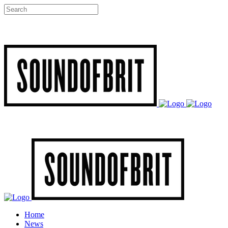
Home
News