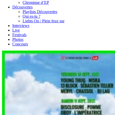
Chronique d’EP
Découvertes
Playlists Découvertes
Qui es-tu ?
Lights On / Plein feux sur
Interviews
Live
Festivals
Photos
Concours