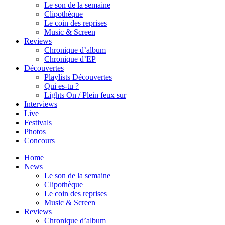
Le son de la semaine
Clipothèque
Le coin des reprises
Music & Screen
Reviews
Chronique d’album
Chronique d’EP
Découvertes
Playlists Découvertes
Qui es-tu ?
Lights On / Plein feux sur
Interviews
Live
Festivals
Photos
Concours
Home
News
Le son de la semaine
Clipothèque
Le coin des reprises
Music & Screen
Reviews
Chronique d’album