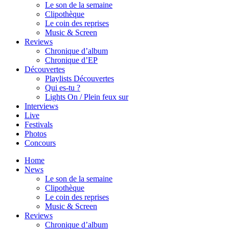
Le son de la semaine
Clipothèque
Le coin des reprises
Music & Screen
Reviews
Chronique d’album
Chronique d’EP
Découvertes
Playlists Découvertes
Qui es-tu ?
Lights On / Plein feux sur
Interviews
Live
Festivals
Photos
Concours
Home
News
Le son de la semaine
Clipothèque
Le coin des reprises
Music & Screen
Reviews
Chronique d’album