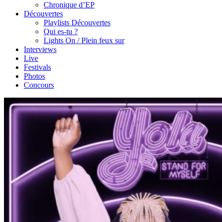
Chronique d’EP
Découvertes
Playlists Découvertes
Qui es-tu ?
Lights On / Plein feux sur
Interviews
Live
Festivals
Photos
Concours