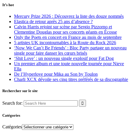
It’s hot
Mercury Prize 2026 : Découvrez la liste des douze nommés
Elastica de retour après 25 ans d’absence ?
Calvin Harris rejoint sur scène par Sergio Pizzorno et
Clementine Douglas pour ses concerts géants en Écosse
Only the Poets en concert en France au mois de septembre
5 artistes UK incontournables à la Route du Rock 2026
‘Now We Can’t Be Friends’ : Bloc Party partage un nouveau
single pour faire danser les cœurs brisés
‘Shit Love’ : un nouveau single explosif pour Fat Dog
Un premier album et une toute nouvelle tournée pour Nieve
Ella
De l’Hyperlove pour Mika au Son by Toulon
Charli XCX dévoile ses cinq titres préférés de sa discographie
Rechercher sur le site
Search for:
Catégories
Catégories