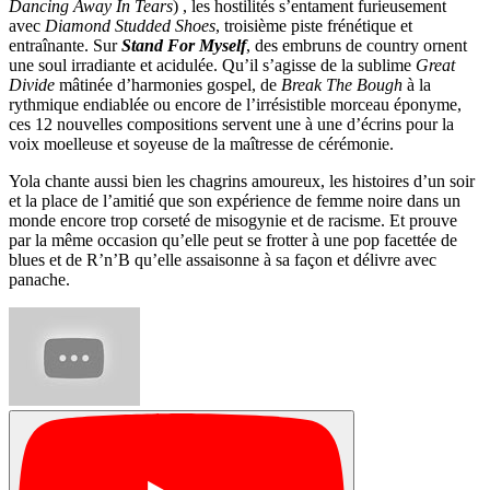
Dancing Away In Tears
) , les hostilités s’entament furieusement
avec
Diamond Studded Shoes
, troisième piste frénétique et
entraînante. Sur
Stand For Myself
, des embruns de country ornent
une soul irradiante et acidulée. Qu’il s’agisse de la sublime
Great
Divide
mâtinée d’harmonies gospel, de
Break The Bough
à la
rythmique endiablée ou encore de l’irrésistible morceau éponyme,
ces 12 nouvelles compositions servent une à une d’écrins pour la
voix moelleuse et soyeuse de la maîtresse de cérémonie.
Yola chante aussi bien les chagrins amoureux, les histoires d’un soir
et la place de l’amitié que son expérience de femme noire dans un
monde encore trop corseté de misogynie et de racisme. Et prouve
par la même occasion qu’elle peut se frotter à une pop facettée de
blues et de R’n’B qu’elle assaisonne à sa façon et délivre avec
panache.