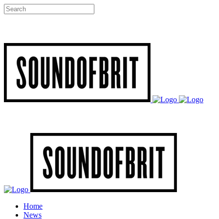
Home
News