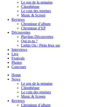
Le son de la semaine
Clipothèque
Le coin des reprises
Music & Screen
Reviews
Chronique d’album
Chronique d’EP
Découvertes
Playlists Découvertes
Qui es-tu ?
Lights On / Plein feux sur
Interviews
Live
Festivals
Photos
Concours
Home
News
Le son de la semaine
Clipothèque
Le coin des reprises
Music & Screen
Reviews
Chronique d’album