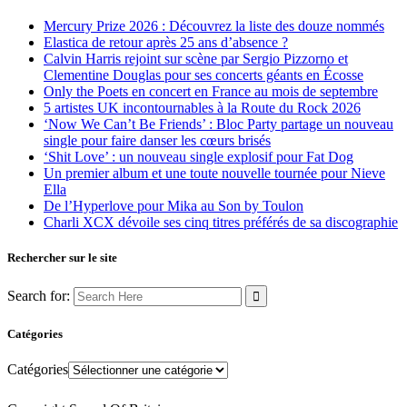
Mercury Prize 2026 : Découvrez la liste des douze nommés
Elastica de retour après 25 ans d’absence ?
Calvin Harris rejoint sur scène par Sergio Pizzorno et
Clementine Douglas pour ses concerts géants en Écosse
Only the Poets en concert en France au mois de septembre
5 artistes UK incontournables à la Route du Rock 2026
‘Now We Can’t Be Friends’ : Bloc Party partage un nouveau
single pour faire danser les cœurs brisés
‘Shit Love’ : un nouveau single explosif pour Fat Dog
Un premier album et une toute nouvelle tournée pour Nieve
Ella
De l’Hyperlove pour Mika au Son by Toulon
Charli XCX dévoile ses cinq titres préférés de sa discographie
Rechercher sur le site
Search for:
Catégories
Catégories