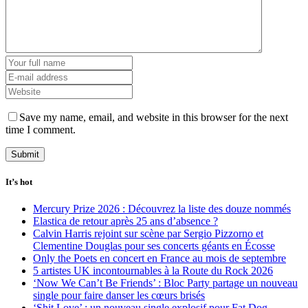
Save my name, email, and website in this browser for the next
time I comment.
It’s hot
Mercury Prize 2026 : Découvrez la liste des douze nommés
Elastica de retour après 25 ans d’absence ?
Calvin Harris rejoint sur scène par Sergio Pizzorno et
Clementine Douglas pour ses concerts géants en Écosse
Only the Poets en concert en France au mois de septembre
5 artistes UK incontournables à la Route du Rock 2026
‘Now We Can’t Be Friends’ : Bloc Party partage un nouveau
single pour faire danser les cœurs brisés
‘Shit Love’ : un nouveau single explosif pour Fat Dog