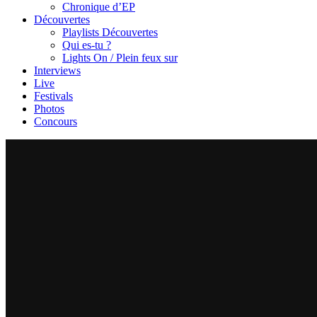
Chronique d’EP
Découvertes
Playlists Découvertes
Qui es-tu ?
Lights On / Plein feux sur
Interviews
Live
Festivals
Photos
Concours