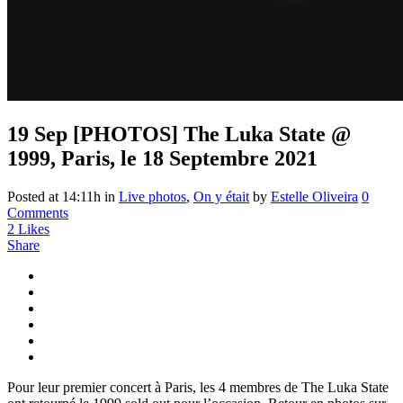
19 Sep
[PHOTOS] The Luka State @
1999, Paris, le 18 Septembre 2021
Posted at 14:11h
in
Live photos
,
On y était
by
Estelle Oliveira
0
Comments
2
Likes
Share
Pour leur premier concert à Paris, les 4 membres de The Luka State