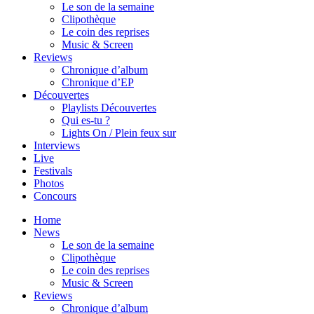
Le son de la semaine
Clipothèque
Le coin des reprises
Music & Screen
Reviews
Chronique d’album
Chronique d’EP
Découvertes
Playlists Découvertes
Qui es-tu ?
Lights On / Plein feux sur
Interviews
Live
Festivals
Photos
Concours
Home
News
Le son de la semaine
Clipothèque
Le coin des reprises
Music & Screen
Reviews
Chronique d’album