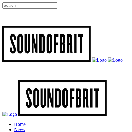
Home
News