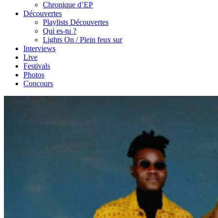
Chronique d’EP
Découvertes
Playlists Découvertes
Qui es-tu ?
Lights On / Plein feux sur
Interviews
Live
Festivals
Photos
Concours