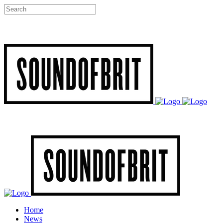
Home
News