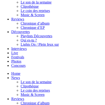
Le son de la semaine
Clipothèque
Le coin des reprises
Music & Screen
Reviews
Chronique d’album
Chronique d’EP
Découvertes
Playlists Découvertes
Qui es-tu ?
Lights On / Plein feux sur
Interviews
Live
Festivals
Photos
Concours
Home
News
Le son de la semaine
Clipothèque
Le coin des reprises
Music & Screen
Reviews
Chronique d’album